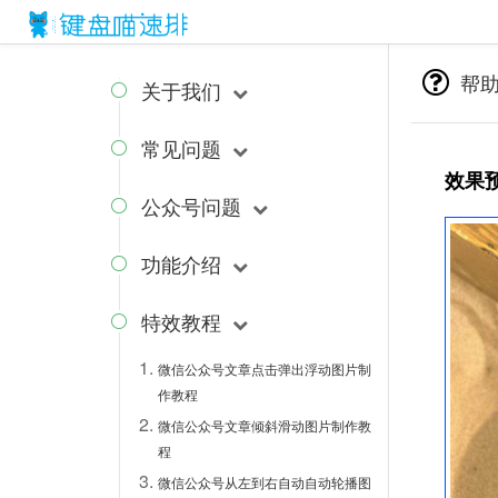
{block name="style"}
{/block} {block name="js"}
{/block}
帮
关于我们

常见问题

效果
公众号问题

功能介绍

特效教程

微信公众号文章点击弹出浮动图片制
作教程
微信公众号文章倾斜滑动图片制作教
程
微信公众号从左到右自动自动轮播图