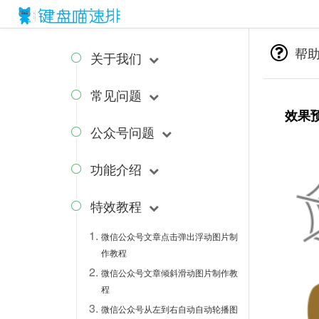
{block name="style"}
{/block} {block name="js"}
{/block}
帮
关于我们

常见问题

效果
公众号问题

功能介绍

特效教程

微信公众号文章点击弹出浮动图片制
作教程
微信公众号文章倾斜滑动图片制作教
程
微信公众号从左到右自动自动轮播图