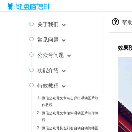
{block name="style"}
{/block} {block name="js"}
{/block}
帮
关于我们

常见问题

效果
公众号问题

功能介绍

特效教程

微信公众号文章点击弹出浮动图片制
作教程
微信公众号文章倾斜滑动图片制作教
程
微信公众号从左到右自动自动轮播图