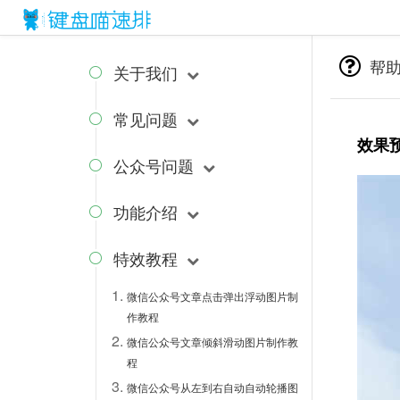
{block name="style"}
{/block} {block name="js"}
{/block}
帮
关于我们

常见问题

效果
公众号问题

功能介绍

特效教程

微信公众号文章点击弹出浮动图片制
作教程
微信公众号文章倾斜滑动图片制作教
程
微信公众号从左到右自动自动轮播图