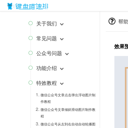
{block name="style"}
{/block} {block name="js"}
{/block}
帮
关于我们

常见问题

效果
公众号问题

功能介绍

特效教程

微信公众号文章点击弹出浮动图片制
作教程
微信公众号文章倾斜滑动图片制作教
程
微信公众号从左到右自动自动轮播图