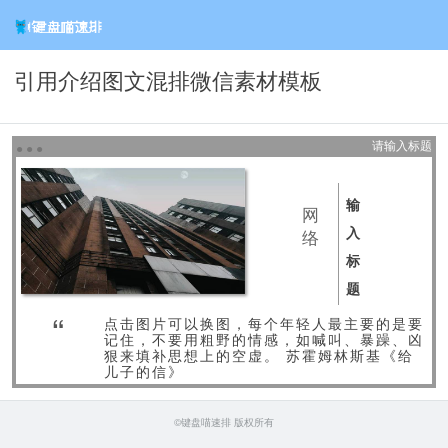
引用介绍图文混排微信素材模板
请输入标题
●
●
●
输
网
入
络
标
题
“
点击图片可以换图，每个年轻人最主要的是要
记住，不要用粗野的情感，如喊叫、暴躁、凶
狠来填补思想上的空虚。 苏霍姆林斯基《给
儿子的信》
©键盘喵速排 版权所有