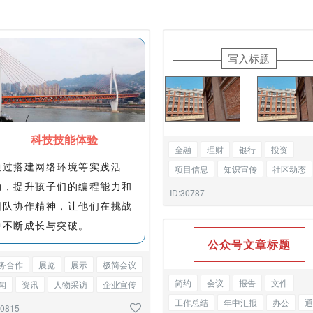
写入标题
科技技能体验
金融
理财
银行
投资
通过搭建网络环境等实践活
项目信息
知识宣传
社区动态
动，提升孩子们的编程能力和
访谈
新闻
品牌推介
双图
ID:30787
团队协作精神，让他们在挑战
中不断成长与突破。
公众号文章标题
务合作
展览
展示
极简会议
简约
会议
报告
文件
闻
资讯
人物采访
企业宣传
工作总结
年中汇报
办公
通
知函
图文混排
30815