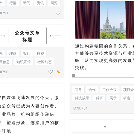
市
行情
新闻
资讯
展览
观
文明城市
三图
30791
公众号文章
标题
通过构建稳固的合作关系，
方能够共享技术资源与行业
融
理财
银行
投资
验，从而实现更高效的发展
目信息
知识宣传
社区动态
突破。
闻
访谈
品牌推介
基础标题
30790
商务
合作
工作会议
项目介
在自媒体飞速发展的今天，微
科技成果
科研
展示
研发
信公众号已成为内容创作者、
新闻
采访
图文混排
ID:30754
企业品牌、机构组织传递信
息、塑造形象、连接用户的核
心阵地