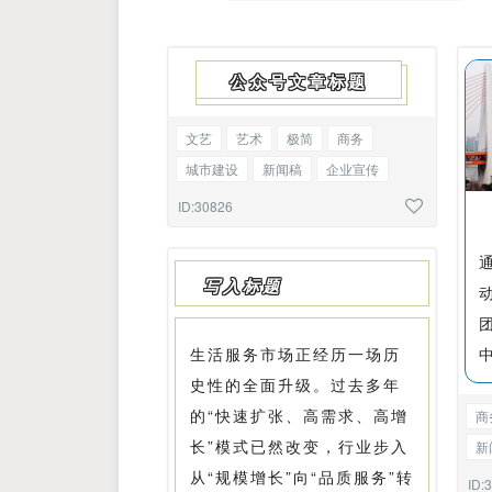
公众号文章标题
文艺
艺术
极简
商务
城市建设
新闻稿
企业宣传
见面会
项目介绍
线框标题
ID:30826
写入标题
生活服务市场正经历一场历
史性的全面升级。过去多年
的“快速扩张、高需求、高增
商
长”模式已然改变，行业步入
新
从“规模增长”向“品质服务”转
告
ID: