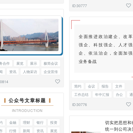
通知
通告
新闻解读
基础标
ID:30777
全面推进政治建企、改革
强企、科技强企、人才强
企、依法治企，全面加强
业务备战
务合作
展览
展示
极简会议
闻
资讯
人物采访
企业宣传
知函
单图
30814
简约
会议
报告
文件
工作总结
年中汇报
办公
通
公众号文章标题
通知
通告
新闻解读
段落正
ID:30776
INTRODUCTION
切实把思想和
约
金融
理财
银行
投资
统一到公司决
市
行情
新闻
资讯
展览