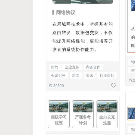
网络协议
在局域网技术中，掌握基本的
路由转发、数据包交换，不仅
能提升网络性能，更能培养开
发者的系统协作能力。
简
简约
企业宣传
商务合作
股
会议召开
新闻
资讯
行业周刊
参
ID:
热点快讯
星座解读
图文混排
ID:30820
突破学习
严谨备考
全力攻克
瓶颈
计划
难题
简