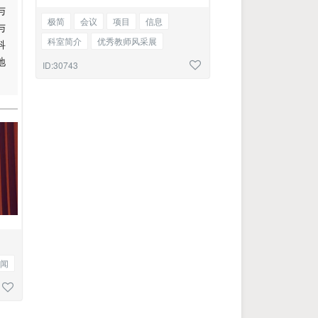
与
极简
会议
项目
信息
与
科室简介
优秀教师风采展
科
地
金融知识宣传
新闻
资讯
ID:30743
闻