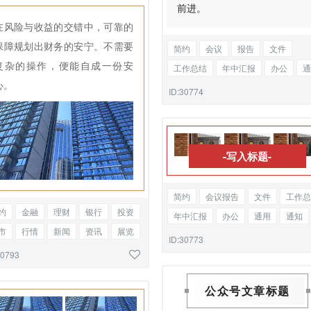
前进。
在风险与收益的交错中，可靠的
保障规划出财务的安宁。不需要
简约
会议
报告
文件
复杂的操作，便能自成一份安
工作总结
年中汇报
办公
通
心。
通知
通告
新闻
解读
ID:30774
图文混排
-写入标题-
简约
会议报告
文件
工作总
约
金融
理财
银行
投资
年中汇报
办公
通用
通知
市
行情
新闻
资讯
展览
通告
新闻解读
标题三图
ID:30773
观
文明城市
图文混排
30793
公众号文章标题