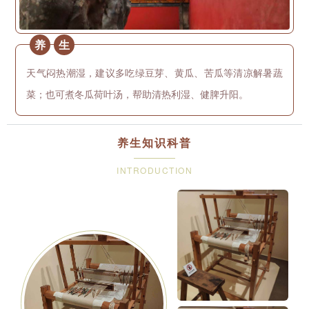
养
生
天气闷热潮湿，建议多吃绿豆芽、黄瓜、苦瓜等清凉解暑蔬
菜；也可煮冬瓜荷叶汤，帮助清热利湿、健脾升阳。
养生知识科普
INTRODUCTION