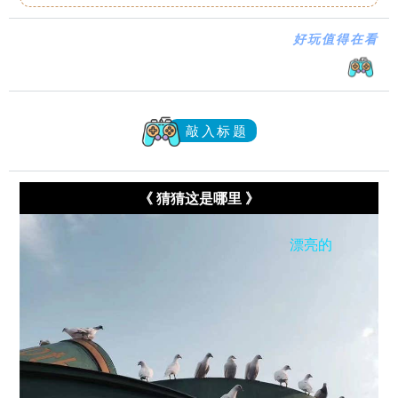
好玩值得在看
敲入标题
《 猜猜这是哪里 》
漂亮的
这是哪里