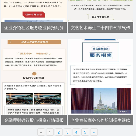
企业介绍社区服务物业简报商务
文艺艺术养生二十四节气节气传
金融理财银行股市投资行情研报
企业宣传商务合作培训招生继续
«
1
2
3
4
5
»