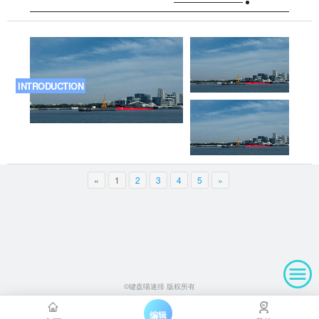
INTRODUCTION
«
1
2
3
4
5
»
©键盘喵速排 版权所有
编辑