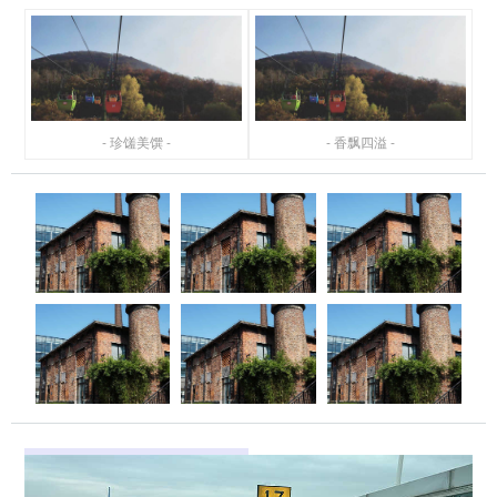
- 珍馐美馔 -
- 香飘四溢 -