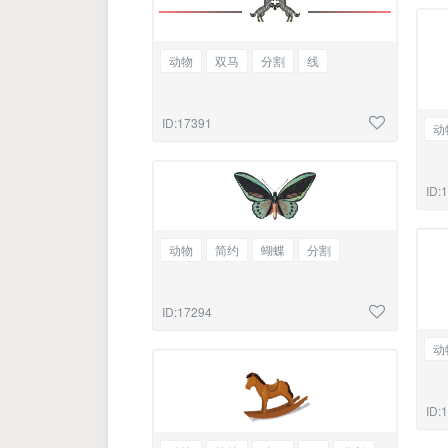
动物
双马
分割
线
ID:17391
动
ID:
动物
简约
蝴蝶
分割
ID:17294
动
ID: