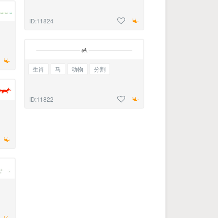
ID:11824
生肖
马
动物
分割
ID:11822