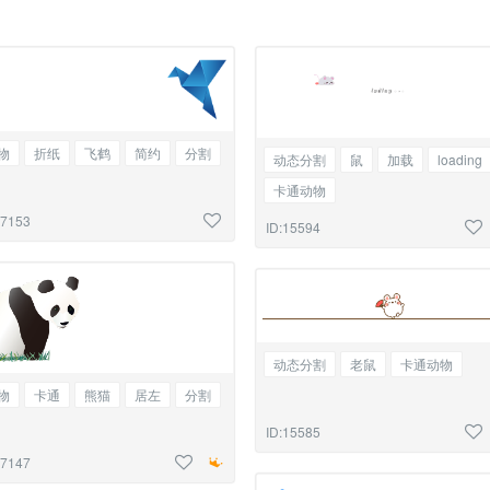
物
折纸
飞鹤
简约
分割
动态分割
鼠
加载
loading
卡通动物
17153
ID:15594
动态分割
老鼠
卡通动物
物
卡通
熊猫
居左
分割
ID:15585
17147