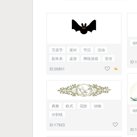
动
万圣节
派对
节日
活动
剧本杀
桌游
网络游戏
宣传
ID:
蝙蝠
分割线
动图
gif
ID:26801
典雅
欧式
花纹
动物
动
分割线
ID:17923
ID: