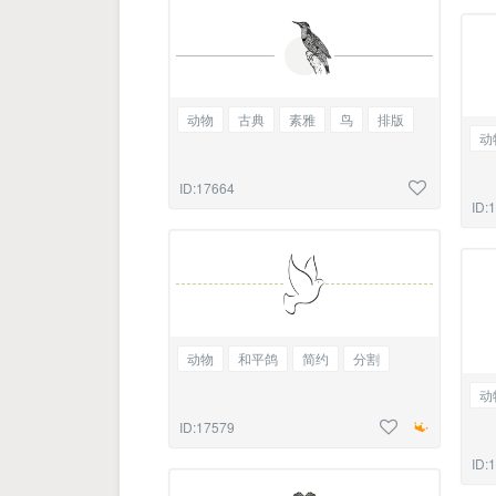
动物
古典
素雅
鸟
排版
动
ID:17664
ID:
动物
和平鸽
简约
分割
动
ID:17579
ID: