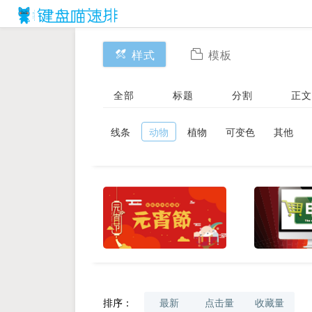
样式
模板
全部
标题
分割
正文
线条
动物
植物
可变色
其他
排序：
最新
点击量
收藏量