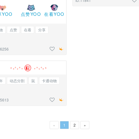
ID:11841
享YOO
点赞YOO
在看YOO
物
点赞
在看
分享
16256
年
动态分割
鼠
卡通动物
15613
«
1
2
»