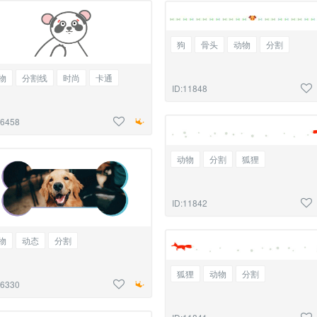
狗
骨头
动物
分割
物
分割线
时尚
卡通
ID:11848
16458
动物
分割
狐狸
ID:11842
物
动态
分割
狐狸
动物
分割
16330