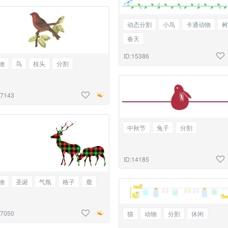
动态分割
小鸟
卡通动物
树
春天
ID:15386
物
鸟
枝头
分割
17143
中秋节
兔子
分割
ID:14185
物
圣诞
气氛
格子
鹿
17050
猫
动物
分割
休闲