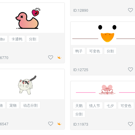
ID:12890
物u
卡通鸭
分割
鸭子
可变色
分割
16770
ID:12725
物
宠物
动态分割
天鹅
情人节
七夕
可变色
分割
16547
ID:11973