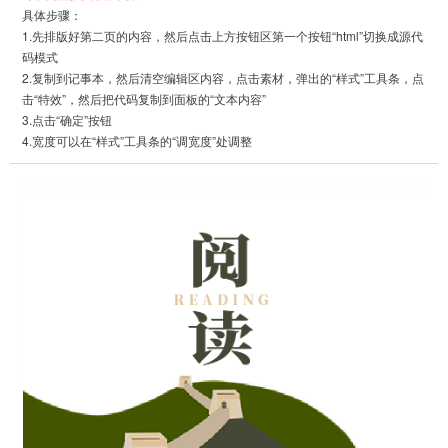
02
ARTICLE TITLE
具体步骤：
公众号文章标题
1.先排版好第二页的内容，然后点击上方按钮区第一个按钮“html”切换成源代
码模式
元宵节的形成有一个较长的过程，根源
公众号文章标题
2.复制到记事本，然后清空编辑区内容，点击素材，弹出的“样式”工具条，点
于民间开灯祈福古俗。据一般的资料与
击“特效”，然后把代码复制到面板的“文本内容”
民俗传说，正月十五在西汉已经受到重
品牌力也是吸引消费者最为关键的因素，随
3.点击“确定”按钮
视，不过正月十五元宵节真正作为全国
4.宽度可以在“样式”工具条的“调宽度”处调整
着人们对就餐环境、体验、服务等方面的要
民俗节日是在汉魏之后。
求越来越高，很多人都喜欢选择到一些名气
大、品牌响的餐厅就餐。因为既能享受良好
全文模板
的就餐体验，又很有面子，同时也吃得放
心。一些餐饮企业之所以能够获得成功，除
了产品力很强以外，品牌力可谓关键消费要
素。
继续快乐的源泉
ARTICLE TITLE
继续点击翻页
公众号文章标题
03
ARTICLE TITLE
公众号文章标题
ARTICLE TITLE