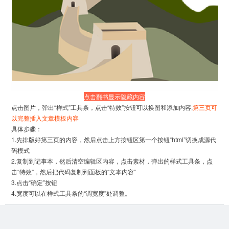
正月十五燃灯习俗的兴起也与佛教东传
文艺的开始意味着人类的文艺复兴，人类将重新发现了人
有关，唐朝时佛教大兴，仕官百姓普遍
在正月十五这一天“燃灯供佛”，佛家灯
和人格的伟大，肯定了人的价值和能力，提出人要养育人
火于是遍布民间，从唐代起，元宵张灯
格，个性应该智慧；一致幸福的求实精神，对人首先要研
即成为法定之事。
键盘喵
究个究竟，决不满足于对其他事物的一知半解，为创造现
品牌力也是吸引消费者最为关键的因素，随
实幸福生活而奋斗的乐观进取精神，把人从以往历史、民
着人们对就餐环境、体验、服务等方面的要
点击
翻书
显示隐藏内容
族、宗教、地域等诸多划分的桎梏下解放出来。
求越来越高，很多人都喜欢选择到一些名气
点击图片，弹出“样式”工具条，点击“特效”按钮可以换图和添加内容,
第三页可
以完整插入文章模板内容
大、品牌响的餐厅就餐。因为既能享受良好
具体步骤：
的就餐体验，又很有面子，同时也吃得放
1.先排版好第三页的内容，然后点击上方按钮区第一个按钮“html”切换成源代
码模式
心。一些餐饮企业之所以能够获得成功，除
2.复制到记事本，然后清空编辑区内容，点击素材，弹出的样式工具条，点
文艺的开始意味着人类的文艺复兴，人类将重
了产品力很强以外，品牌力可谓关键消费要
击“特效”，然后把代码复制到面板的“文本内容”
3.点击“确定”按钮
新发现了人和人格的伟大，肯定了人的价值和
素。
4.宽度可以在样式工具条的“调宽度”处调整。
能力，提出人要养育人格，个性应该智慧；一
- ARTICLE TITLE -
致幸福的求实精神，对人首先要研究个究竟，