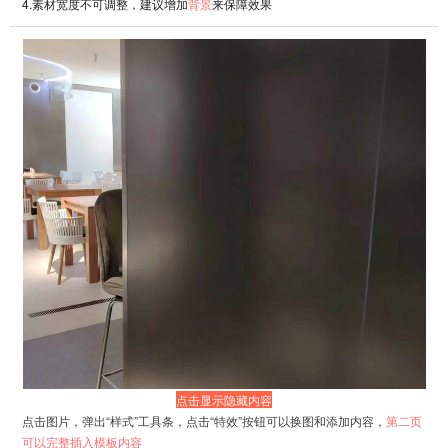
4.素材宽度不可调整，建议增加
背景
来保障效果
01
ARTICLE TITLE
公众号文章标题
正月是农历的元月，古人称“夜”为“宵”，正
月十五是一年中第一个月圆之夜，所以称正
月十五为“元宵节”。根据道教“三元”的说
法，正月十五又称为“上元节”。元宵节习俗
自古以来就以热烈喜庆的观灯习俗为主。
全文模板
THE FULL TEXT TEMPLATE
品牌力也是吸引消费者最为关键的因素，随着
人们对就餐环境、体验、服务等方面的要求越
来越高，很多人都喜欢选择到一些名气大、品
牌响的餐厅就餐。
点击显示隐藏内容
点击图片，弹出“样式”工具条，点击“特效”按钮可以换图和添加内容，
第二页
可以完整插入模板内容