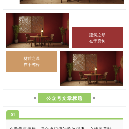
建筑之形
在于克制
材质之温
在于纯粹
公众号文章标题
0
1
今天天气超棒，适合出门溜达吃冰淇淋，心情美美哒！