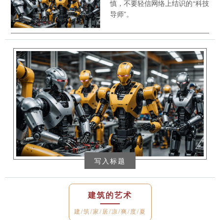
慎，不要轻信网络上结识的“科技
导师”。
写入标题
建筑的艺术
建/筑/家/居/凉/爽/度/夏