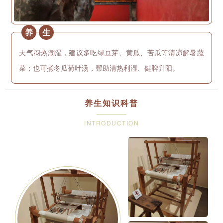
养
生
天气闷热潮湿，建议多吃绿豆芽、黄瓜、苦瓜等清凉解暑蔬
菜；也可煮冬瓜荷叶汤，帮助清热利湿、健脾升阳。
养生知识科普
INTRODUCTION