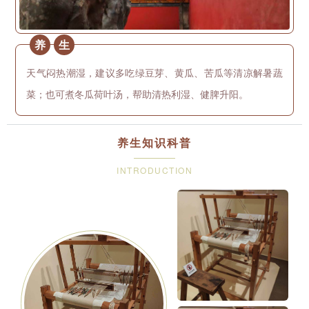
养
生
天气闷热潮湿，建议多吃绿豆芽、黄瓜、苦瓜等清凉解暑蔬
菜；也可煮冬瓜荷叶汤，帮助清热利湿、健脾升阳。
养生知识科普
INTRODUCTION