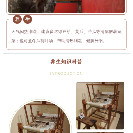
养
生
天气闷热潮湿，建议多吃绿豆芽、黄瓜、苦瓜等清凉解暑蔬
菜；也可煮冬瓜荷叶汤，帮助清热利湿、健脾升阳。
养生知识科普
INTRODUCTION