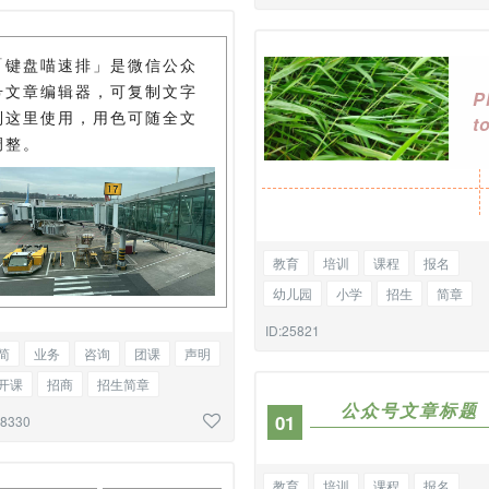
图文混排
「键盘喵速排」是微信公众
号文章编辑器，可复制文字
P
到这里使用，用色可随全文
t
调整。
教育
培训
课程
报名
幼儿园
小学
招生
简章
活动
介绍
老师
教师
托
ID:25821
简
业务
咨询
团课
声明
单图
开课
招商
招生简章
公众号文章标题
阵公司简介
边框图文混排
0
1
28330
教育
培训
课程
报名