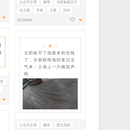
公众号文章
极简
边框标题正文
幼儿园
学校
儿童
活动
内容
招生
简章
ID:23244
可
色
太阳收尽了他最末的光线
了，水面暗暗地回复过凉
气来；土场上一片碗筷声
响
育
公众号文章
极简
图文混排