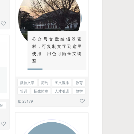
公众号文章编辑器素
材，可复制文字到这里
使用，用色可随全文调
整
微信文章
简约
图文混排
教育
培训
招生简章
人才引进
教学
科研
ID:23179
绍