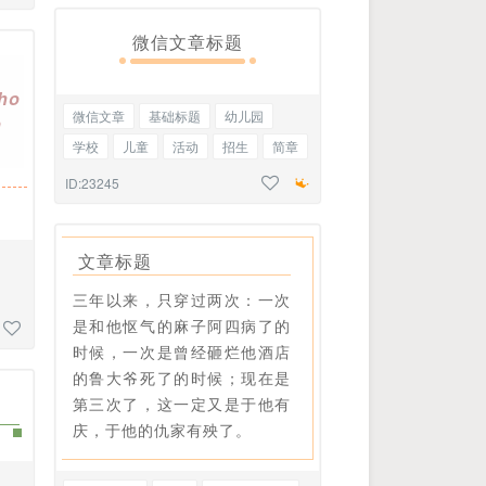
微信文章标题
ho
微信文章
基础标题
幼儿园
o
学校
儿童
活动
招生
简章
园区
课程
介绍
ID:23245
文章标题
三年以来，只穿过两次：一次
育
是和他怄气的麻子阿四病了的
时候，一次是曾经砸烂他酒店
的鲁大爷死了的时候；现在是
第三次了，这一定又是于他有
庆，于他的仇家有殃了。