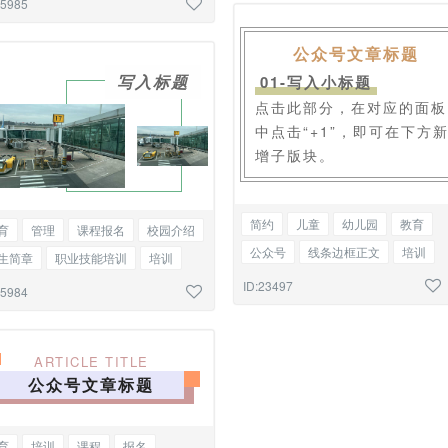
25985
公众号文章标题
写入标题
01-写入小标题
点击此部分，在对应的面板
中点击“+1”，即可在下方
增子版块。
简约
儿童
幼儿园
教育
育
管理
课程报名
校园介绍
公众号
线条边框正文
培训
生简章
职业技能培训
培训
课程
报名
产品手册
调研
ID:23497
化传播
双图
25984
物流
运输
招生简章
ARTICLE TITLE
公众号文章标题
育
培训
课程
报名