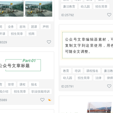
廉洁教育
幼儿园
招生简章
法制
法律
律师
编号标题
ID:25792
简
业务
咨询
团课
声明
开课
招生简章
招商
公众号文章编辑器素材，
政公司简介
边框双图
28329
复制文字到这里使用，用
可随全文调整。
Part·0
1
公众号文章标题
教育
培训
课程报名
廉洁教
幼儿园
招生简章
法律
律师
育
管理
课程
报名
法制
简约正文
ID:25791
园介绍
招生简章
职业技能培训
化传播
编号标题
25989