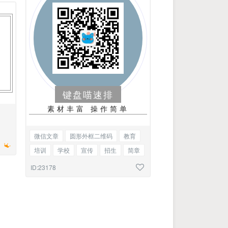
新
键盘喵速排
素材丰富 操作简单
微信文章
圆形外框二维码
教育
培训
学校
宣传
招生
简章
人才
引进
ID:23178