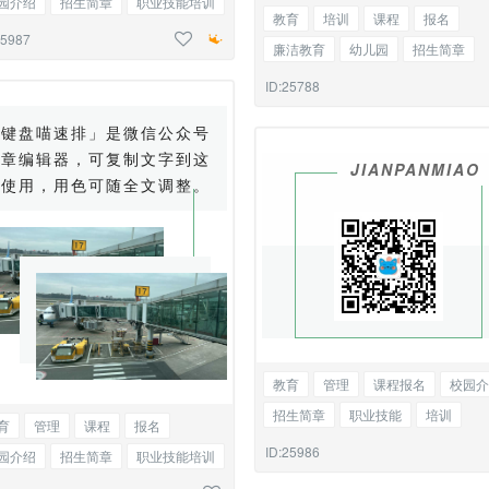
园介绍
招生简章
职业技能培训
教育
培训
课程
报名
训
文化传播
联系方式
25987
廉洁教育
幼儿园
招生简章
法制
法律
律师
二维码
ID:25788
「键盘喵速排」是微信公众号
文章编辑器，可复制文字到这
JIANPANMIAO
里使用，用色可随全文调整。
教育
管理
课程报名
校园介
招生简章
职业技能
培训
育
管理
课程
报名
文化传播
二维码
ID:25986
园介绍
招生简章
职业技能培训
训
文化传播
双图图文混排