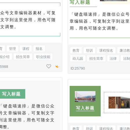
写入标题
公众号文章编辑器素材，可复
「键盘喵速排」是微信公众号
制文字到这里使用，用色可随
章编辑器，可复制文字到这里
全文调整。
用，用色可随全文调整。
育
管理
课程
报名
教育
培训
课程报名
廉洁教
园介绍
招生简章
职业技能
幼儿园
招生简章
法律
法制
化传播
简约正文
25988
律师
图文混排
ID:25790
写入标题
「键盘喵速排」是微信公众
写入标题
号文章编辑器，可复制文字
到这里使用，用色可随全文
调整。
教育
培训
课程报名
廉洁教