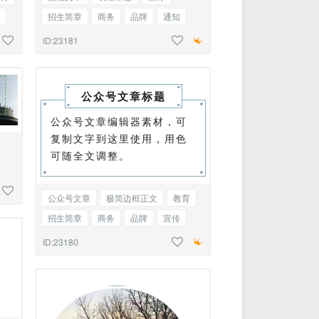
招生简章
商务
品牌
通知
通告
党政
政务
ID:23181
公众号文章标题
公众号文章编辑器素材，可
复制文字到这里使用，用色
可随全文调整。
公众号文章
极简边框正文
教育
招生简章
商务
品牌
宣传
温馨提示
通知
通告
ID:23180