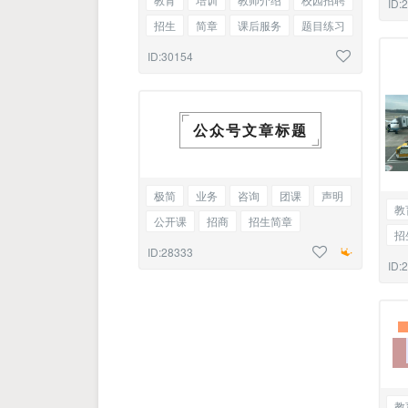
ID:
招生
简章
课后服务
题目练习
护理常识
标题四图
ID:30154
公众号文章标题
极简
业务
咨询
团课
声明
教
公开课
招商
招生简章
招
家政公司简介
边框标题
ID:28333
文
ID:
教