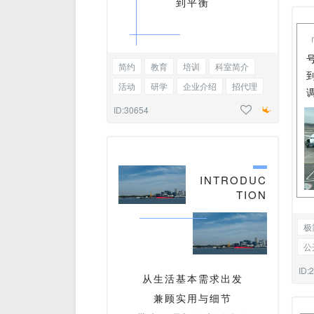
到平衡
简约
教育
培训
科室简介
活动
研学
企业介绍
招代理
职业学校
招生简章
标题正文
ID:30654
INTRODUC
TION
极
公
家
ID:
从生活基本需求出发
兼顾实用与细节