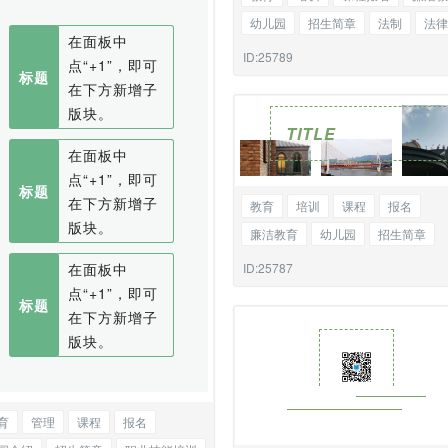
幼儿园
招生简章
法制
法律
在面板中
律师
标题双图
ID:25789
点“+1”，即可
标题
在下方新增子
版块。
TITLE
在面板中
点“+1”，即可
标题
在下方新增子
教育
培训
课程
报名
版块。
廉洁教育
幼儿园
招生简章
法律
律师
法制
标题三图
在面板中
ID:25787
点“+1”，即可
标题
在下方新增子
版块。
育
管理
课程
报名