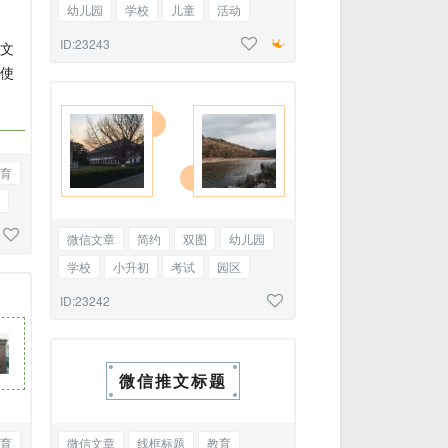
幼儿园
学校
儿童
活动
招生
简章
ID:23243
文
使
育
微信文章
简约
双图
幼儿园
学校
小升初
考试
园区
环境
招生
简章
ID:23242
微信推文标题
育
微信文章
线框标题
教育