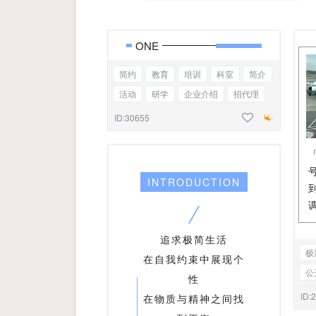
ONE
简约
教育
培训
科室
简介
活动
研学
企业介绍
招代理
职业学校
招生简章
基础标题
ID:30655
INTRODUCTION
追求极简生活
极
在自我约束中展现个
公
性
家
ID:
在物质与精神之间找