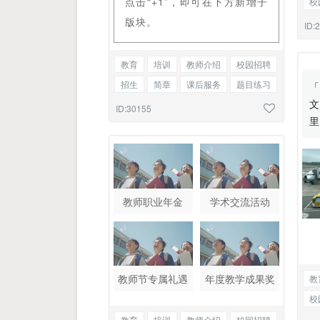
点击“+1”，即可在下方新增子
校
版块。
培
ID:
教育
培训
教师介绍
校园招聘
招生
简章
课后服务
题目练习
护理常识
标题图文混排
ID:30155
教师职业年金
学术交流活动
教师节专属礼遇
年度教学成果奖
教
校
培
教育
培训
教师介绍
校园招聘