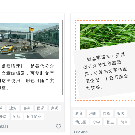
「
键
盘
喵
速
排
」
是
微
信
公
众
号
文
章
编
器
，
可
复
制
文
字
到
里
使
用
，
用
色
可
随
文
调
整
辑
「键盘喵速排」是微信公众
这
号文章编辑器，可复制文字
全
到这里使用，用色可随全文
。
调整。
简
业务
咨询
团课
声明
教育
培训
课程
报名
开课
招商
招生简章
幼儿园
小学
招生
简章
政公司简介
上图下字
28331
活动
介绍
老师
教师
托
ID:25822