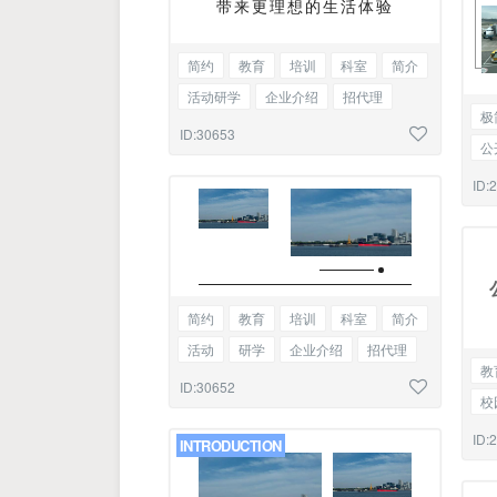
带来更理想的生活体验
简约
教育
培训
科室
简介
活动研学
企业介绍
招代理
极
职业学校
招生简章
图文混排
ID:30653
公
家
ID:
简约
教育
培训
科室
简介
活动
研学
企业介绍
招代理
教
职业学校
招生简章
标题双腿
ID:30652
校
文
ID:
INTRODUCTION