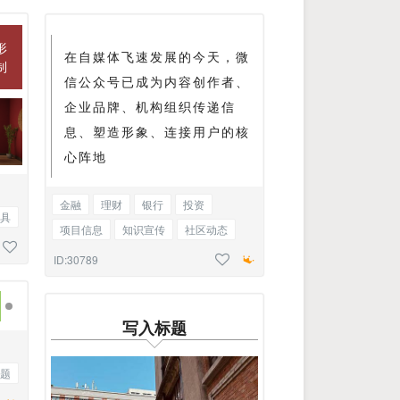
形
在自媒体飞速发展的今天，微
制
信公众号已成为内容创作者、
企业品牌、机构组织传递信
息、塑造形象、连接用户的核
心阵地
金融
理财
银行
投资
具
项目信息
知识宣传
社区动态
访谈
新闻
品牌推介
极简正文
ID:30789
写入标题
题