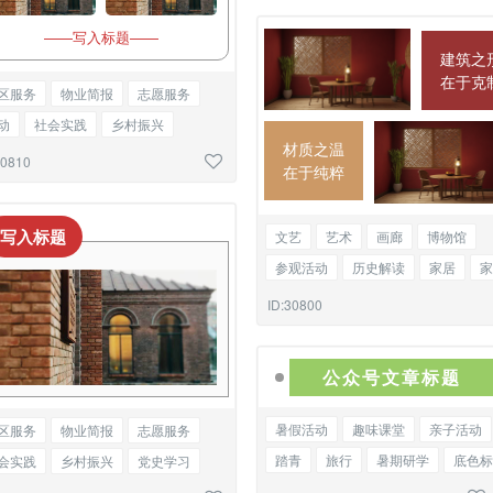
——写入标题——
建筑之
在于克
区服务
物业简报
志愿服务
动
社会实践
乡村振兴
材质之温
史学习
党建文化
双图
30810
在于纯粹
写入标题
文艺
艺术
画廊
博物馆
参观活动
历史解读
家居
家
包装设计
双图
ID:30800
公众号文章标题
暑假活动
趣味课堂
亲子活动
区服务
物业简报
志愿服务
踏青
旅行
暑期研学
底色标
会实践
乡村振兴
党史学习
建文化
单图