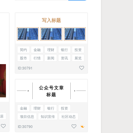
写入标题
简约
金融
理财
银行
投资
股市
行情
新闻
资讯
展览
参观
文明城市
三图
ID:30791
公众号文章
标题
金融
理财
银行
投资
居
项目信息
知识宣传
社区动态
新闻
访谈
品牌推介
基础标题
ID:30790