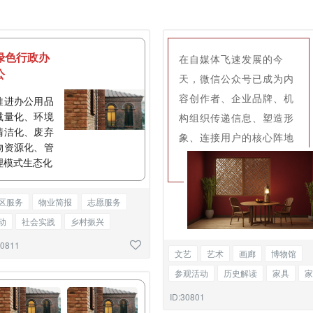
绿色行政办
在自媒体飞速发展的今
公
天，微信公众号已成为内
容创作者、企业品牌、机
推进办公用品
减量化、环境
构组织传递信息、塑造形
清洁化、废弃
象、连接用户的核心阵地
物资源化、管
理模式生态化
区服务
物业简报
志愿服务
动
社会实践
乡村振兴
史学习
党建文化
图文混排
30811
文艺
艺术
画廊
博物馆
参观活动
历史解读
家具
家
包装
设计
图文混排
ID:30801