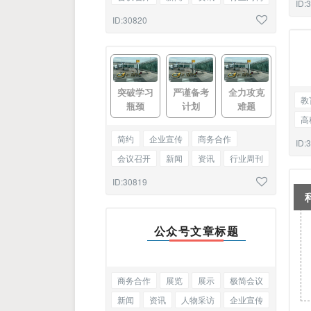
ID:
热点快讯
星座解读
图文混排
ID:30820
突破学习
严谨备考
全力攻克
教
瓶颈
计划
难题
高
工
简约
企业宣传
商务合作
ID:
会议召开
新闻
资讯
行业周刊
热点
快讯
星座解读
三图
ID:30819
公众号文章标题
商务合作
展览
展示
极简会议
新闻
资讯
人物采访
企业宣传