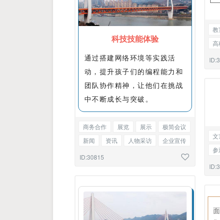
教
科技技能体验
高
通过搭建网络环境等实践活
工
ID:
动，提升孩子们的编程能力和
团队协作精神，让他们在挑战
中不断成长与突破。
商务合作
展览
展示
极简会议
文
新闻
资讯
人物采访
企业宣传
参
告知函
图文混排
ID:30815
包
ID: