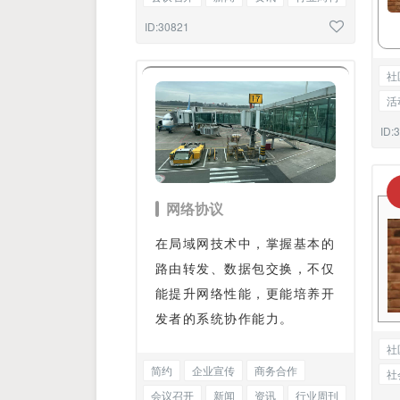
热点快讯
星座解读
段落正文
ID:30821
社
活
党
ID:
网络协议
在局域网技术中，掌握基本的
路由转发、数据包交换，不仅
能提升网络性能，更能培养开
发者的系统协作能力。
社
简约
企业宣传
商务合作
社
会议召开
新闻
资讯
行业周刊
党