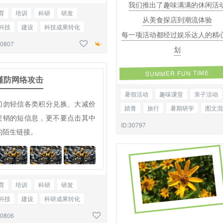
我们推出了趣味满满的休闲活
育
培训
科研
研发
从美食探店到潮流体验
科技
建设
科技成果转化
每一项活动都经过娱乐达人的精
厂
生产
安全
展览
回顾
30807
划
题正文
SUMMER FUN TIME
谨防网络攻击
暑假活动
趣味课堂
亲子活动
切勿轻信各类积分兑换、大减价
踏青
旅行
暑期研学
图文混
促销的短信息，更不要点击其中
ID:30797
的陌生链接。
育
培训
科研
研发
科技
建设
科研成果转化
厂生产
生产安全
展览
回顾
30806