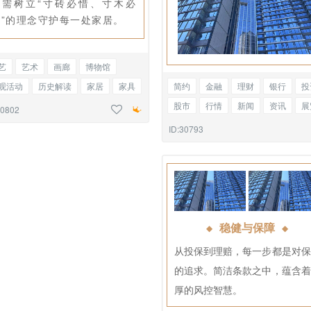
们需树立“寸砖必惜、寸木必
护”的理念守护每一处家居。
艺
艺术
画廊
博物馆
简约
金融
理财
银行
投
观活动
历史解读
家居
家具
股市
行情
新闻
资讯
展
装设计
边框正文
30802
参观
文明城市
图文混排
ID:30793
稳健与保障
◆
◆
从投保到理赔，每一步都是对保
的追求。简洁条款之中，蕴含着
厚的风控智慧。