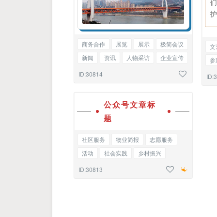
商务合作
展览
展示
极简会议
文
新闻
资讯
人物采访
企业宣传
参
告知函
单图
包
ID:30814
ID:
公众号文章标
题
社区服务
物业简报
志愿服务
活动
社会实践
乡村振兴
党史学习
党建文化
基础标题
ID:30813