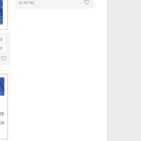
发展
优秀教师
风采
单图
ID:30782
资
览
障
深