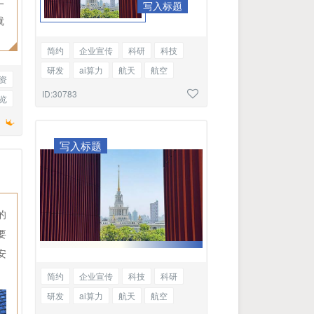
一
写入标题
就
简约
企业宣传
科研
科技
研发
ai算力
航天
航空
资
发汗
优秀教师风采展
双图
ID:30783
览
写入标题
的
要
安
简约
企业宣传
科技
科研
研发
ai算力
航天
航空