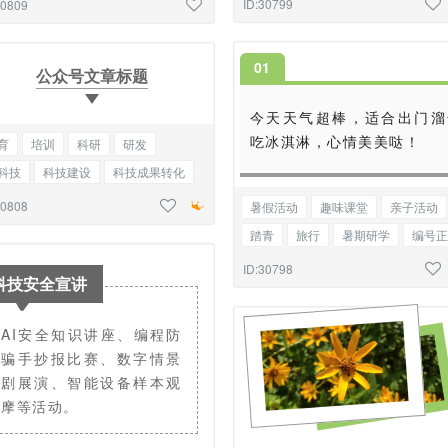
ID:30799
30809
0
1
公众号文章标题
今天天气超棒，适合出门溜
吃冰淇淋，心情美美哒！
育
培训
科研
研发
科技
科技建设
科技成果转化
厂
生产
展览回顾
基础标题
30808
暑假活动
趣味课堂
亲子活动
踏青
旅行
暑期研学
编号正
ID:30798
科技安全宣讲
AI安全知识讲座、编程防
骗手抄报比赛、数字情景
剧展演、智能设备样本观
摩等活动。