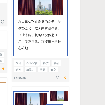
在自媒体飞速发展的今天，微
信公众号已成为内容创作者、
企业品牌、机构组织传递信
息、塑造形象、连接用户的核
心阵地
资
览
简约
企业宣传
科技
科研
研发
ai算力
航天
航空
发展
优秀教师风采
标题正文
ID:30785
，
，