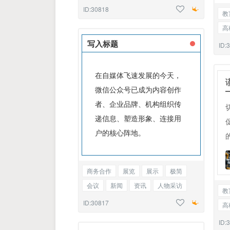
告知函
基础标题
ID:30818
教
高
工
写入标题
ID:
标
在自媒体飞速发展的今天，
微信公众号已成为内容创作
者、企业品牌、机构组织传
递信息、塑造形象、连接用
户的核心阵地。
商务合作
展览
展示
极简
会议
新闻
资讯
人物采访
教
企业宣传
告知函
边框正文
ID:30817
高
工
ID: