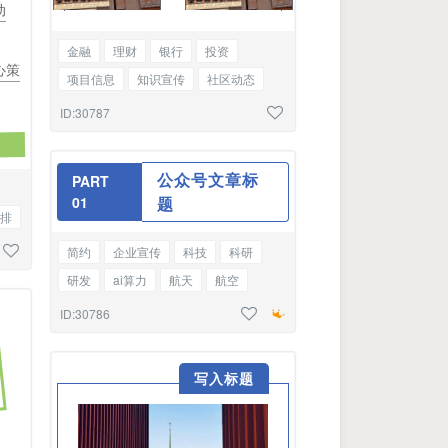
动
金融
理财
银行
投资
心策
项目信息
知识宣传
社区动态
访谈
新闻
品牌推介
双图
ID:30787
公众号文章标
PART
0
1
题
排
简约
企业宣传
科技
科研
研发
ai算力
航天
航空
发展
优秀教师风采展
编号标题
ID:30786
写入标题