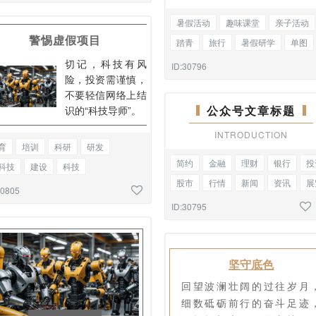
文混排
暑假活动
趣味课堂
亲子活动
警惕虚假项目
踏青
旅行
暑假研学
单图
切记，科技有风
ID:30796
险，投资需谨慎，
不要轻信网络上结
公众号文章标题
识的“科技导师”。
INTRODUCTION
育
培训
科研
研发
简约
金融
理财
银行
投
科技
建设
科技
股市
行情
新闻
资讯
展
技成果转化
工厂
生产
30805
参观
文明城市
主副标题
全展览
回顾
图文混排
ID:30795
坚守底色
回望波澜壮阔的过往岁月
细数砥砺前行的奋斗足迹