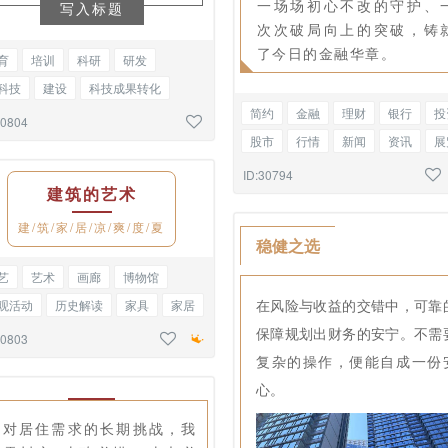
一场场初心不改的守护、
写入标题
次次破局向上的突破，铸
了今日的金融华章。
育
培训
科研
研发
科技
建设
科技成果转化
简约
金融
理财
银行
投
厂
生产安全
展览回顾
单图
30804
股市
行情
新闻
资讯
展
参观
文明城市
标题正文
ID:30794
建筑的艺术
建/筑/家/居/凉/爽/度/夏
稳健之选
艺
艺术
画廊
博物馆
在风险与收益的交错中，可靠
观活动
历史解读
家具
家居
保障规划出财务的安宁。不需
装设计
线框标题
30803
复杂的操作，便能自成一份
心。
面对居住需求的长期挑战，我