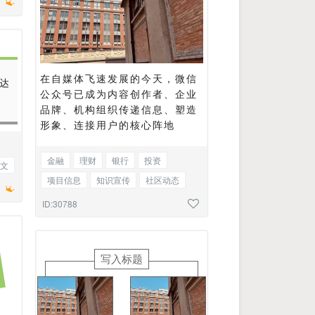
在自媒体飞速发展的今天，微信
达
公众号已成为内容创作者、企业
品牌、机构组织传递信息、塑造
形象、连接用户的核心阵地
金融
理财
银行
投资
文
项目信息
知识宣传
社区动态
访谈
新闻品牌
推介
图文混排
ID:30788
写入标题