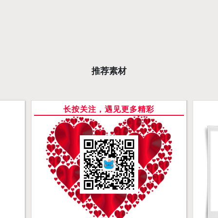
推荐素材
长按关注，遇见更多精彩