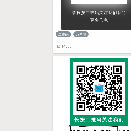
请长按二维码关注我们获得
更多信息
二维码
万圣节
ID:14380
长按二维码关注我们