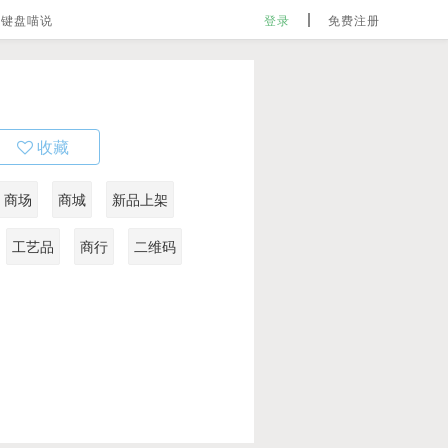
键盘喵说
登录
免费注册
收藏
商场
商城
新品上架
工艺品
商行
二维码