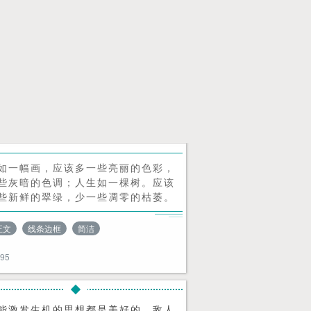
如一幅画，应该多一些亮丽的色彩，
些灰暗的色调；人生如一棵树。应该
些新鲜的翠绿，少一些凋零的枯萎。
正文
线条边框
简洁
995
能激发生机的思想都是美好的。敌人