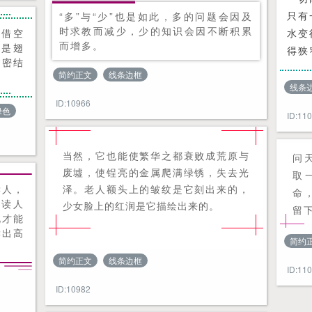
只有
“多”与“少”也是如此，多的问题会因及
时求教而减少，少的知识会因不断积累
凭借空
水变
而增多。
力是翅
得狭
紧密结
简约正文
线条边框
线条
ID:10966
绿色
ID:11
当然，它也能使繁华之都衰败成荒原与
问
废墟，使锃亮的金属爬满绿锈，失去光
取
读人，
泽。老人额头上的皱纹是它刻出来的，
命
，读人
少女脸上的红润是它描绘出来的。
留
此才能
读出高
简约
。
简约正文
线条边框
ID:11
ID:10982