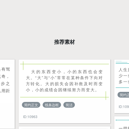
推荐素材
具有驾
人生
大的东西变小，小的东西也会变
少一
无奇，
大。“大”与“小”常常在某种条件下向对
多一
十步之
方转化。大的损失会因补救及时而变
小，小的成绩会因继续努力而变大。
以用距
简约
简约正文
线条边框
简洁
ID:10
ID:10963
一切