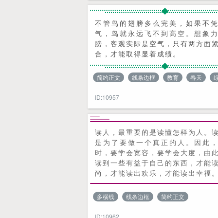
不管鸟的翅膀多么完美，如果不
气，鸟就永远飞不到高空。想象
膀，客观实际是空气，只有两方面
合，才能取得显着成绩。
简约正文
线条边框
教育
春天
ID:10957
读人，最重要的是读懂怎样为人。
是为了要做一个真正的人。因此
时，要学会宽容，要学会大度，由
读到一些有益于自己的东西，才能
尚，才能读出欢乐，才能读出幸福
多横线
线条边框
简约正文
ID:10962