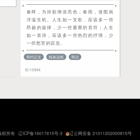
+
+
春晖，为诗歌增添亮色；春雨，使图画
洋溢生机。人生如一支歌，应该多一些
昂扬的旋律，少一些萎靡的音符；人生
如一首诗，应该多一些热烈的抒情，少
一些愁苦的叹息。
+
+
简约正文
线条边框
简洁
ID:10994
版权所有
辽ICP备16017615号-3
辽公网安备 21011202000815号