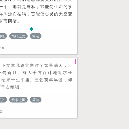
一个，那就是自私，它能使生命的泉
得浑浊而枯竭，它能使心灵的天空变
窄而阴暗。
边框
简约正文
简洁
018
天下文章几篇能留住？繁星满天，只
一勾新月。有人千方百计地追求长
，结果一生平庸。王勃英年早逝，却
下千古绝唱。
正文
线条边框
简洁
031