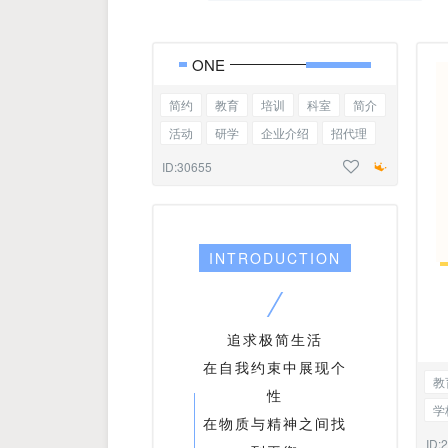
ONE
简约
教育
培训
科室
简介
活动
研学
企业介绍
招代理
职业学校
招生简章
基础标题
ID:30655
INTRODUCTION
追求极简生活
在自我约束中展现个
教
性
学
在物质与精神之间找
宠
ID: