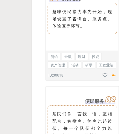
趣味便民接力率先开始，现
场设置了咨询台、服务点、
体验区等环节。
简约
金融
理财
投资
资产管理
活动
研学
工程业绩
课程简章
访谈
新闻
编号
ID:30618
虚线正文
02
便民服务
居民们你一言我一语，互相
配合，称赞声、笑声此起彼
伏。每一个队伍都全力以