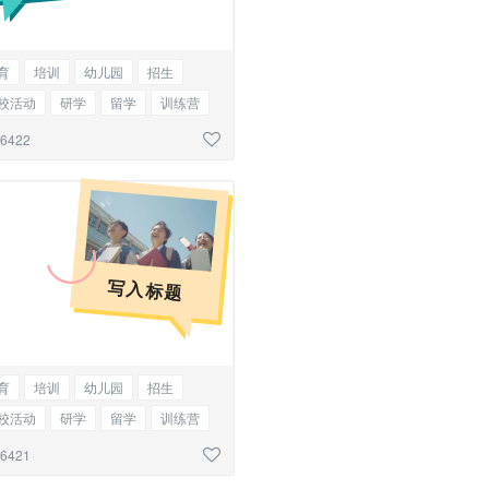
育
培训
幼儿园
招生
校活动
研学
留学
训练营
物
猫
狗
照片墙
单图
26422
写入标题
育
培训
幼儿园
招生
校活动
研学
留学
训练营
物
猫
狗
照片墙
单图
26421