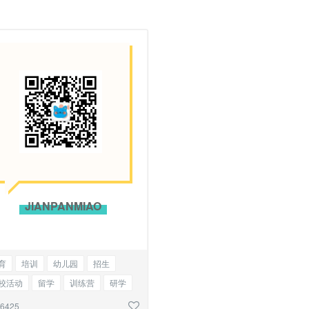
JIANPANMIAO
育
培训
幼儿园
招生
校活动
留学
训练营
研学
物
猫
狗
二维码
26425