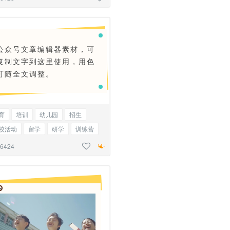
公众号文章编辑器素材，可
复制文字到这里使用，用色
可随全文调整。
育
培训
幼儿园
招生
校活动
留学
研学
训练营
物
猫
狗
底色正文
26424