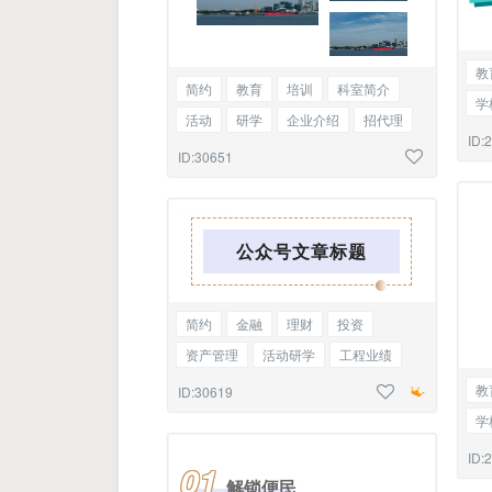
教
简约
教育
培训
科室简介
学
活动
研学
企业介绍
招代理
宠
ID:
职业学校招生简章
标题三图
ID:30651
公众号文章标题
简约
金融
理财
投资
资产管理
活动研学
工程业绩
课程简章
访谈
边框标题
教
ID:30619
学
宠
ID:
01
解锁便民