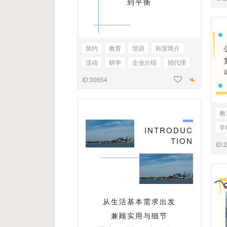
到平衡
简约
教育
培训
科室简介
活动
研学
企业介绍
招代理
职业学校
招生简章
标题正文
ID:30654
教
学
INTRODUC
TION
宠
ID:
从生活基本需求出发
兼顾实用与细节