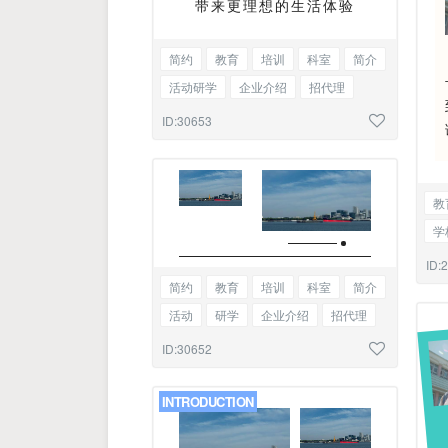
带来更理想的生活体验
简约
教育
培训
科室
简介
活动研学
企业介绍
招代理
职业学校
招生简章
图文混排
ID:30653
教
学
宠
ID:
简约
教育
培训
科室
简介
活动
研学
企业介绍
招代理
职业学校
招生简章
标题双腿
ID:30652
INTRODUCTION