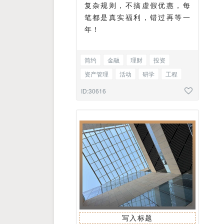
复杂规则，不搞虚假优惠，每
笔都是真实福利，错过再等一
年！
简约
金融
理财
投资
资产管理
活动
研学
工程
业绩
课程
简章
访谈
新闻
ID:30616
图文混排
写入标题