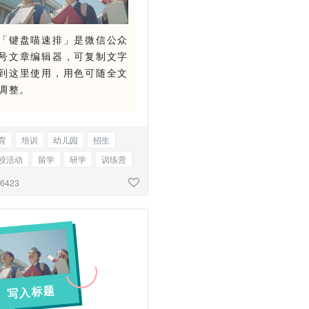
「键盘喵速排」是微信公众
号文章编辑器，可复制文字
到这里使用，用色可随全文
调整。
育
培训
幼儿园
招生
校活动
留学
研学
训练营
物
猫
狗
图文混排
26423
写入标题