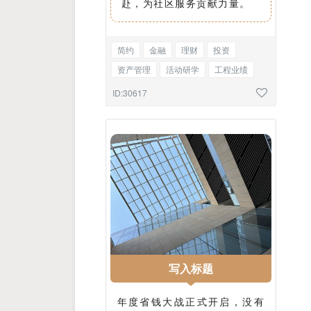
赴，为社区服务贡献力量。
简约
金融
理财
投资
资产管理
活动研学
工程业绩
课程简章
访谈
新闻
编号
ID:30617
序号正文
写入标题
年度省钱大战正式开启，没有