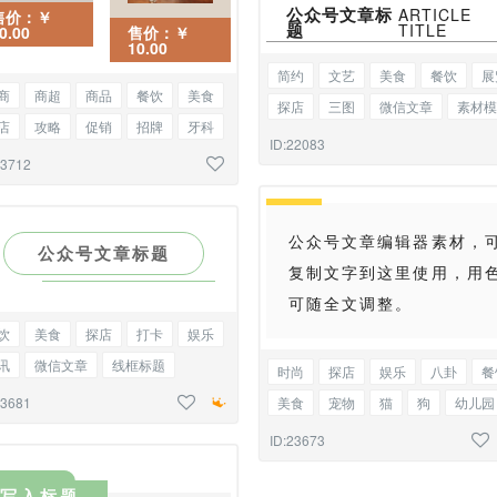
公众号文章标
ARTICLE
售价：￥
题
TITLE
0.00
售价：￥
10.00
简约
文艺
美食
餐饮
展
商
商超
商品
餐饮
美食
探店
三图
微信文章
素材模
店
攻略
促销
招牌
牙科
ID:22083
腔
爱牙日
微信推文
23712
价双图
奶茶
咖啡
烘焙
公众号文章编辑器素材，
公众号文章标题
复制文字到这里使用，用
可随全文调整。
饮
美食
探店
打卡
娱乐
讯
微信文章
线框标题
时尚
探店
娱乐
八卦
餐
儿园
活动
宠物
猫
狗
23681
美食
宠物
猫
狗
幼儿园
集
教师节
研学
旅游
活动
家政
保洁
物业
管
ID:23673
公众号
底色正文
教师节
介
写入标题