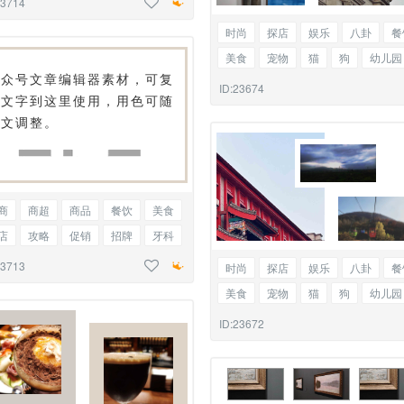
23714
线框标题
奶茶
烘焙
甜品店
时尚
探店
娱乐
八卦
餐
美食
宠物
猫
狗
幼儿园
公众号文章编辑器素材，可复
活动
家政
保洁
物业
管
ID:23674
制文字到这里使用，用色可随
微信
三图
排版
教师节
全文调整。
介绍
商
商超
商品
餐饮
美食
店
攻略
促销
招牌
牙科
腔
爱牙日
公众号
线框正文
23713
时尚
探店
娱乐
八卦
餐
茶
咖啡
烘焙
美食
宠物
猫
狗
幼儿园
活动
家政
保洁
物业
管
ID:23672
微信
三图