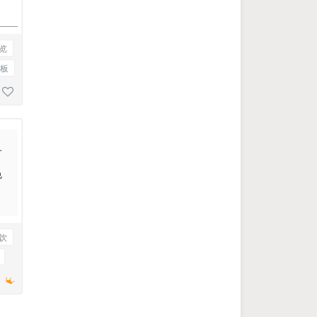
览
板
可
色
饮
理
绍