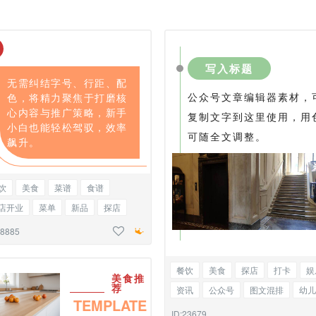
写入标题
无需纠结字号、行距、配
公众号文章编辑器素材，
色，将精力聚焦于打磨核
心内容与推广策略，新手
复制文字到这里使用，用
小白也能轻松驾驭，效率
可随全文调整。
飙升。
饮
美食
菜谱
食谱
店开业
菜单
新品
探店
色正文
28885
餐饮
美食
探店
打卡
娱
美食推
荐
资讯
公众号
图文混排
幼儿
TEMPLATE
活动
宠物
猫
狗
市集
ID:23679