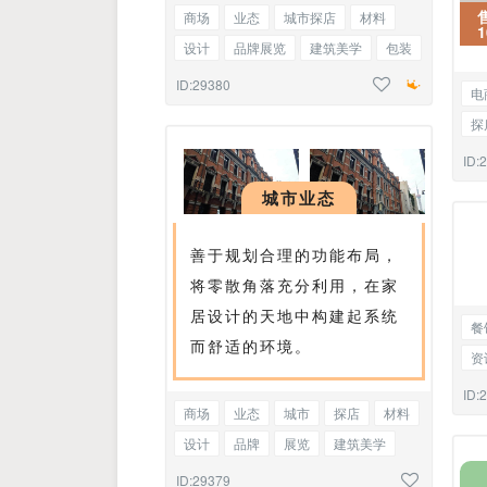
商场
业态
城市探店
材料
1
设计
品牌展览
建筑美学
包装
美陈
编号正文
ID:29380
电
探
口
ID:
标
城市业态
善于规划合理的功能布局，
将零散角落充分利用，在家
居设计的天地中构建起系统
餐
而舒适的环境。
资
幼
ID:
商场
业态
城市
探店
材料
市
设计
品牌
展览
建筑美学
包装
美陈
图文混排
ID:29379