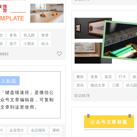
食推
集市
教师节
运动会
校园
荐
研学
旅游
EMPLATE
饮
多色
幼儿园
食谱
孩
孩子
小朋友
幼儿
学
教育
校园
饮食
早饭
28883
饭
美食
新店开业
菜单新品
店
餐饮
美食
探店
打卡
娱
写入标题
资讯
微信文章
三图
幼儿园
「键盘喵速排」是微信公
活动
宠物
猫
狗
市集
ID:23678
众号文章编辑器，可复制
集市
教研
教师节
校园
文章到这里使用。
游玩
旅行
交流
论坛
公众号文章标题
约
企业简介
会议报告
课程