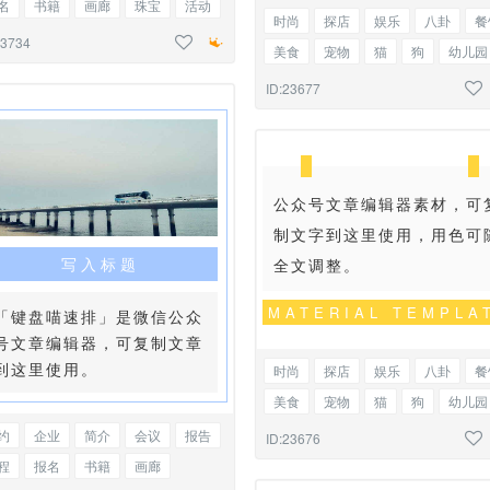
名
书籍
画廊
珠宝
活动
时尚
探店
娱乐
八卦
餐
播
公众号
时尚
标题正文
23734
美食
宠物
猫
狗
幼儿园
律
律法
金融
理财
探店
活动
家政
保洁
物业
管
ID:23677
微信
底色标题
教师节
介绍
公众号文章编辑器素材，可
制文字到这里使用，用色可
写入标题
全文调整。
MATERIAL TEMPLA
「键盘喵速排」是微信公众
号文章编辑器，可复制文章
到这里使用。
时尚
探店
娱乐
八卦
餐
美食
宠物
猫
狗
幼儿园
活动
家政
保洁
物业
管
约
企业
简介
会议
报告
ID:23676
公众号
底色正文
教师节
介
程
报名
书籍
画廊