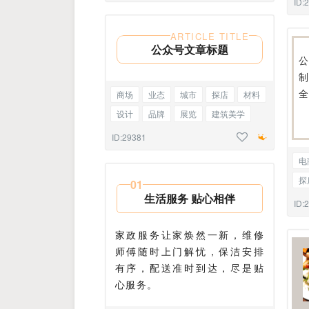
ID:
双
ARTICLE TITLE
公众号文章标题
商场
业态
城市
探店
材料
设计
品牌
展览
建筑美学
包装
美陈
边框正文
ID:29381
电
探
0
1
生活服务 贴心相伴
口
ID:
奶
家政服务让家焕然一新，维修
师傅随时上门解忧，保洁安排
有序，配送准时到达，尽是贴
心服务。