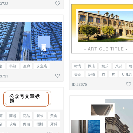
宝店
活动
主播
微信推文
23733
文混排
时尚
金融
理财
律
律法
探店
写入标题
- ARTICLE TITLE -
约
企业简介
会议报告
课程
名
书籍
画廊
珠宝店
时尚
探店
娱乐
八卦
餐
动
主播
微信推文
时尚
美食
宠物
猫
狗
幼儿园
23731
图
旅行
旅游
探店
活动
家政
保洁
物业
管
ID:23675
公众号
单图
教师节
介绍
公众号文章标
题
商
商超
商品
餐饮
美食
店
攻略
促销
招牌
牙科
腔
爱牙日
公众号