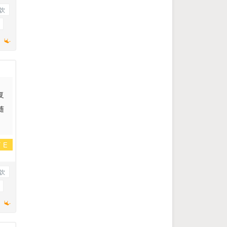
饮
理
复
随
TE
饮
理
绍