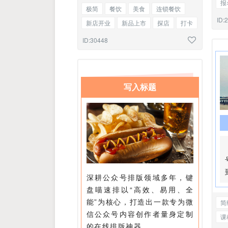
报
极简
餐饮
美食
连锁餐饮
主
ID:
新店开业
新品上市
探店
打卡
法
编号正文
ID:30448
写入标题
深耕公众号排版领域多年，键
盘喵速排以“高效、易用、全
能”为核心，打造出一款专为微
简
信公众号内容创作者量身定制
课
的在线排版神器