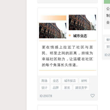
城市业态
餐
资
更在情感上拉近了社区与居
民、邻里之间的距离，持续为
幼
ID:
幸福社区助力，让温暖在社区
市
的每个角落长久传递。
商场
业态
城市探店
材料
设计
品牌
展览
建筑美学
包装
美陈
图文混排
ID:29378