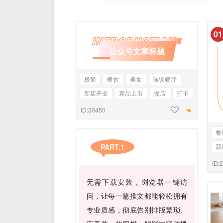
0
1
INTRODUCTION
公众号文章标题
极简
餐饮
美食
连锁餐厅
新店开业
新品上市
探店
打卡
主副标题
ID:30450
餐
PART.1
新
底
ID:
无需下载安装，浏览器一键访
问，让每一篇推文都能轻松拥有
专业质感，彻底告别排版繁琐、