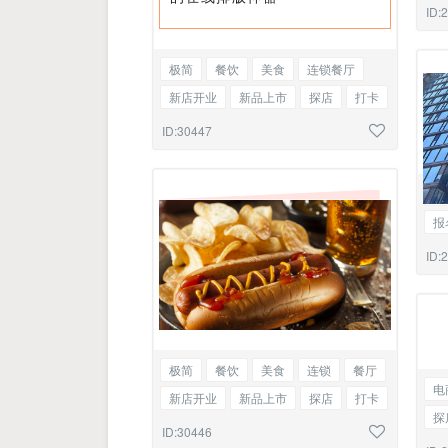
珠
ID:
图
法
极简
餐饮
美食
连锁餐厅
新店开业
新品上市
探店
打卡
图文混排
ID:30447
简
报
活
ID:
单
极简
餐饮
美食
连锁
餐厅
电
新店开业
新品上市
探店
打卡
探
单图
ID:30446
口