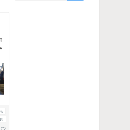
可
色
乐
园