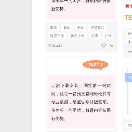
审美单一的困扰，解锁内容传播
美
新优势。
T
极简
餐饮
美食
连锁餐厅
餐
新店开业
新品上市
探店
打卡
小
编号正文
ID:30449
教
ID:
午
PART.1
探
无需下载安装，浏览器一键访
问，让每一篇推文都能轻松拥有
专业质感，彻底告别排版繁琐、
审美单一的困扰，解锁内容传播
新优势。
简