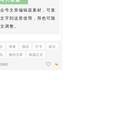
公众号文章编辑器素材，可复
制文字到这里使用，用色可随
全文调整。
饮
美食
探店
打卡
娱乐
讯
微信文章
标题正文
儿园
活动
宠物
猫
狗
23680
集
教师节
研学
旅游