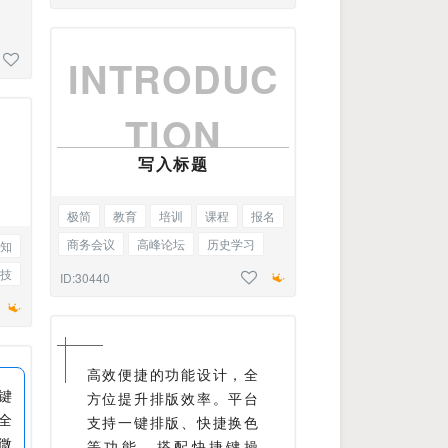
INTRODUC
TION
写入标题
极简
教育
培训
课程
报名
商务会议
高峰论坛
历史学习
知
排版
美学
主副标题
技
ID:30440
高效便捷的功能设计，全
键
方位提升排版效率。平台
全
支持一键排版、快捷换色
微
等功能，搭配快捷键操