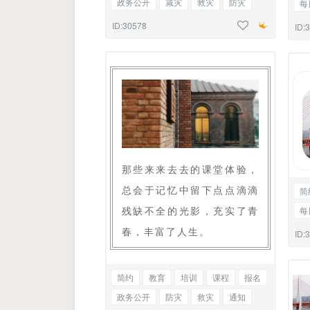
政务公开
减灾
救灾
防灾
每
通知
通告
边框正文
商
ID:30578
ID:
那些来来去去的课堂体验，
总会于记忆中留下点点滴滴
简
残缺不全的光影，充实了青
每
商
春，丰富了人生。
ID:
简约
教育
培训
课程
报名
政务公开
防灾
救灾
通知