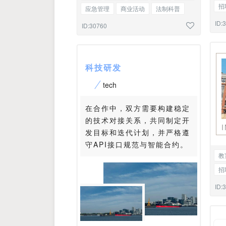
招
应急管理
商业活动
法制科普
股
通知
通告
图文混排
ID:
ID:30760
科技研发
tech
在合作中，双方需要构建稳定
的技术对接关系，共同制定开
发目标和迭代计划，并严格遵
守API接口规范与智能合约。
教
招
股
ID: