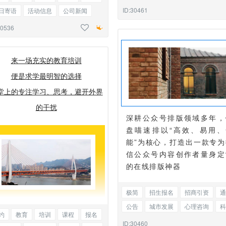
科研
科学
二维码
ID:30461
日寄语
活动信息
公司新闻
铺招商
标题正文
30536
来一场充实的教育培训
便是求学最明智的选择
堂上的专注学习、思考，避开外界
的干扰
深耕公众号排版领域多年，
盘喵速排以“高效、易用、
能”为核心，打造出一款专为
信公众号内容创作者量身定
的在线排版神器
极简
招生报名
招商引资
通
公告
城市发展
心理咨询
科
约
教育
培训
课程
报名
科研
科学
边框图文混排
ID:30460