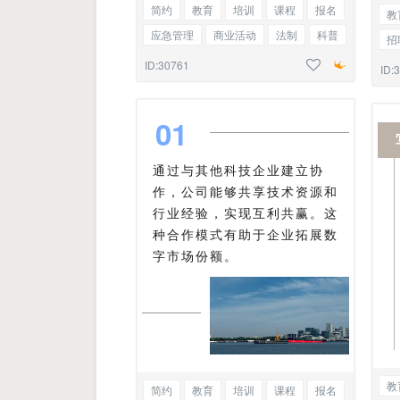
简约
教育
培训
课程
报名
教
应急管理
商业活动
法制
科普
招
通知
通告
标题正文
股
ID:30761
ID:
0
1
通过与其他科技企业建立协
作，公司能够共享技术资源和
行业经验，实现互利共赢。这
种合作模式有助于企业拓展数
字市场份额。
教
简约
教育
培训
课程
报名