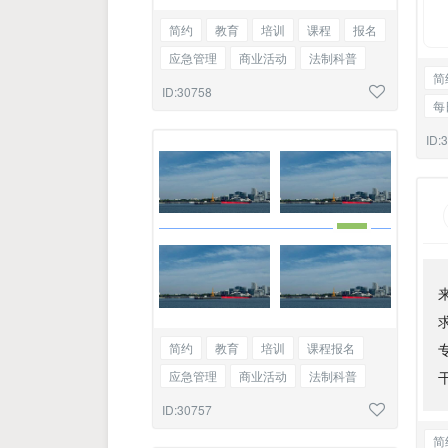
简约
教育
培训
课程
报名
应急管理
商业活动
法制科普
简
通知
通告
图文混排
ID:30758
每
商
ID:
简约
教育
培训
课程报名
应急管理
商业活动
法制科普
通知
通告
四图
ID:30757
简