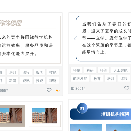
简约标题
当我们告别了春日的
累，迎来了夏季的成长
未来的竞争将围绕教学机构
节——立学。愿每位学
在这个繁茂的季节里，
的运营效率、服务品质和课
能尽情向上。
程资本化能力展开。
科技
科研
科普
人工智能
育
培训
课程
报名
技能
航天发展
教育
培训
课程
聘
新闻
资讯
投资
理财
报名
高峰论坛
会议纪要
ID:30514
市
行情
会议纪要
标题正文
30557
边框正文
0
1
培训机构招聘