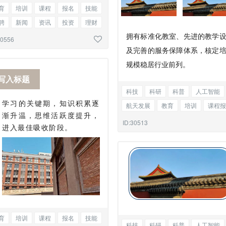
育
培训
课程
报名
技能
聘
新闻
资讯
投资
理财
拥有标准化教室、先进的教学
市
行情
会议纪要
双图
30556
及完善的服务保障体系，核定
规模稳居行业前列。
写入标题
科技
科研
科普
人工智能
学习的关键期，知识积累逐
航天发展
教育
培训
课程报
渐升温，思维活跃度提升，
高峰论坛
会议纪要
图文混排
ID:30513
进入最佳吸收阶段。
育
培训
课程
报名
技能
科技
科研
科普
人工智能