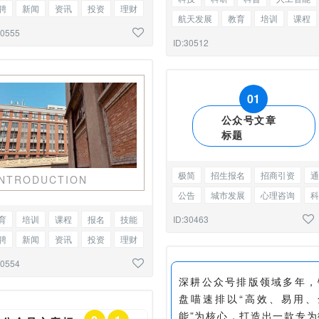
聘
新闻
资讯
投资
理财
航天发展
教育
培训
课程
市
行情
会议纪要
图文混排
30555
报名
高峰论坛
会议纪要
ID:30512
边框单图
0
1
公众号文章
标题
极简
招生报名
招商引资
通
INTRODUCTION
公告
城市发展
心理咨询
科
科研
科学
编号标题
ID:30463
育
培训
课程
报名
技能
聘
新闻
资讯
投资
理财
市
行情
会议纪要
标题单图
30554
深耕公众号排版领域多年，
盘喵速排以“高效、易用、
能”为核心，打造出一款专为