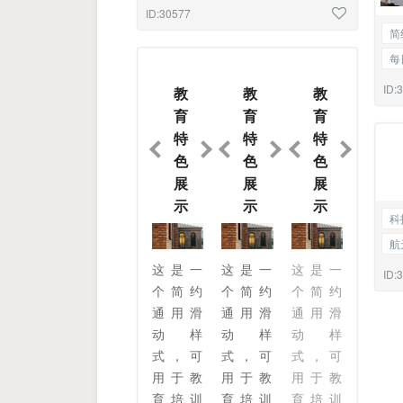
通告
双边框图文混排
ID:30577
简
每
商
ID:
教
教
教
育
育
育
特
特
特
色
色
色
展
展
展
示
示
示
科
航
这是一
这是一
这是一
高
ID:
个简约
个简约
个简约
通用滑
通用滑
通用滑
动样
动样
动样
式，可
式，可
式，可
用于教
用于教
用于教
育培训
育培训
育培训