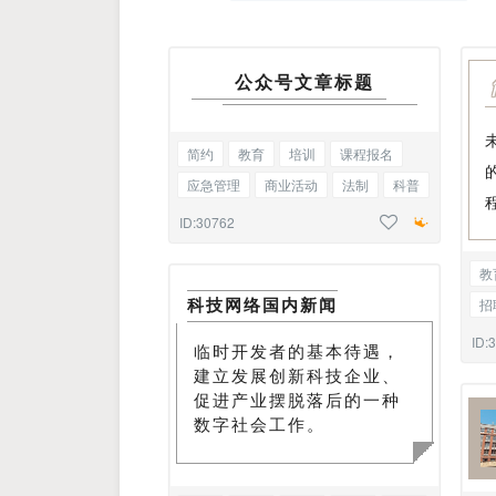
公众号文章标题
简约
教育
培训
课程报名
应急管理
商业活动
法制
科普
通知
通告
基础标题
ID:30762
教
科技网络国内新闻
招
股
ID:
临时开发者的基本待遇，
建立发展创新科技企业、
促进产业摆脱落后的一种
数字社会工作。