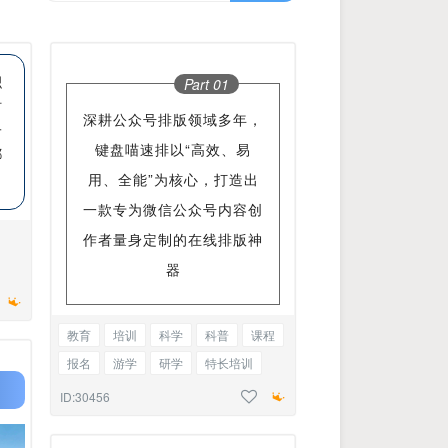
积
Part 0
1
时
深耕公众号排版领域多年，
子
键盘喵速排以“高效、易
都
用、全能”为核心，打造出
一款专为微信公众号内容创
作者量身定制的在线排版神
器
教育
培训
科学
科普
课程
报名
游学
研学
特长培训
会议
召开
商务合作
边框正文
ID:30456