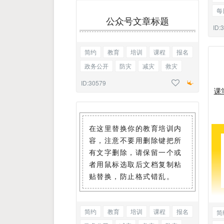
每
公众号文章标题
商
ID:
简约
教育
培训
课程
报名
政务公开
防灾
减灾
救灾
通知
通告
基础标题
ID:30579
课
在这里替换你的教育培训内
容，注意不要用删除键把所
有文字删除，请保留一个或
者用鼠标选取后文档复制粘
贴替换，防止格式错乱。
简约
教育
培训
课程
报名
简