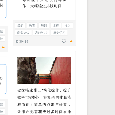
制
作，大幅缩短排版时间
极简
教育
培训
课程
报名
知
商务会议
高峰论坛
历史学习
技
排版
美学
简约正文
ID:30439
AO
单
键盘喵速排以“简化操作、提升
效率”为核心，将复杂的排版流
程简化为简单的点击与修改，
知
让用户无需花费过多时间在排
技