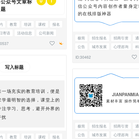
0
1
公众号文章标
信公众号内容创作者量身定
题
的在线排版神器
约
教育
培训
课程
报名
日寄语
活动信息
公司新闻
极简
招生报名
招商引资
通
铺
招商
编号标题
30537
公告
城市发展
心理咨询
科
科研
科学
边框正文
ID:30462
写入标题
来一场充实的教育培训，便是
JIANPANMI
求学最明智的选择，课堂上的
素材丰富 操作简
专注学习、思考，避开外界的
干扰
极简
招生报名
招商引资
通
公告
城市发展
心理咨询
科
约
教育
培训
课程
报名