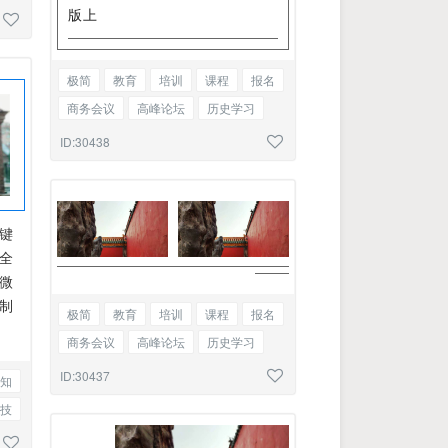
版上
极简
教育
培训
课程
报名
商务会议
高峰论坛
历史学习
排版
美学
边框图文混排
ID:30438
键
全
微
制
极简
教育
培训
课程
报名
商务会议
高峰论坛
历史学习
排版
美学
双图
ID:30437
知
技