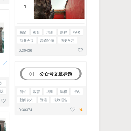
1
极简
教育
培训
课程
报名
商务会议
高峰论坛
历史学习
排版
美学
编号单图
ID:30436
公众号文章标题
01
知
技
简约
教育
培训
课程
报名
新闻发布
资讯
法制报告
文明城市
边框标题
ID:30374