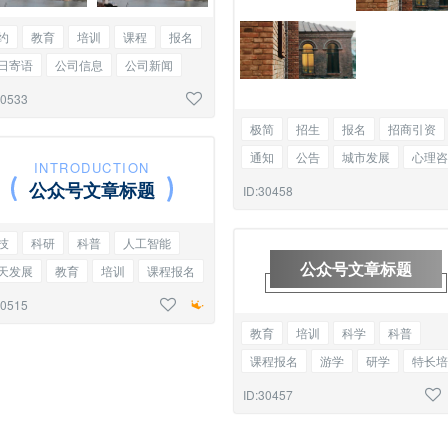
约
教育
培训
课程
报名
日寄语
公司信息
公司新闻
铺
招商
双图
30533
极简
招生
报名
招商引资
通知
公告
城市发展
心理咨
INTRODUCTION
无缝双图
公众号文章标题
ID:30458
技
科研
科普
人工智能
公众号文章标题
天发展
教育
培训
课程报名
峰论坛
会议纪要
主副标题
30515
教育
培训
科学
科普
课程报名
游学
研学
特长培
会议召开
商务合作
底色标题
ID:30457