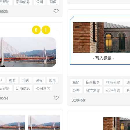
日寄语
活动信息
公司
新闻
铺
招商
图文混排
30535
0
1
·
写入标题
·
约
教育
培训
课程
报名
极简
招生报名
招商引资
通
日寄语
活动信息
公司新闻
公告
城市发展
心理咨询
科
铺
招商
编号单图
30534
科研
科学
边框单推
ID:30459