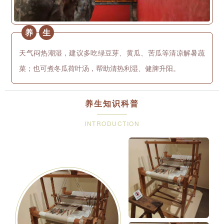
养
生
天气闷热潮湿，建议多吃绿豆芽、黄瓜、苦瓜等清凉解暑蔬
菜；也可煮冬瓜荷叶汤，帮助清热利湿、健脾升阳。
养生知识科普
INTRODUCTION