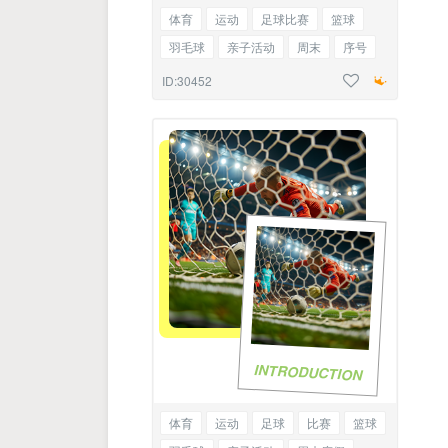
体育
运动
足球比赛
篮球
羽毛球
亲子活动
周末
序号
轴线正文
ID:30452
INTRODUCTION
体育
运动
足球
比赛
篮球