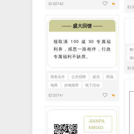
会议召开
告知函
线框标题
ID:30742
会
ID:
单
——
盛大回馈
——
领取满 100 减 30 专属福
利券，感恩一路相伴，行政
教
专属福利不缺席。
课
会
ID:
商务合作
公开招聘
巡演
商场
电商
好物推荐
线下活动
会议召开
告知函
标题正文
ID:30741
JIANPA
NMIAO