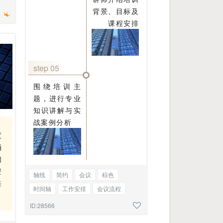
背景、目标及
文
课程安排
step 05
围绕培训主
题，进行专业
知识讲解与实
战案例分析
度
涌
们
资
轴线
简约
会议
棕色
共
时间轴
工作安排
会议流程
新闻
资讯
图文混排
ID:28566