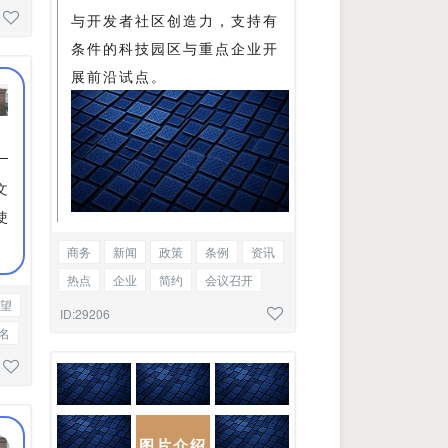
与开发者社区创造力，支持有
条件的科技园区与重点企业开
展前沿试点。
文
使
商务
新闻
政策
条例
资讯
热点
企业
简约
会议召开
望
高峰论坛
金融
银行
股市
ID:29206
名
行情
行业报告
学术研究
图文混排
图片介绍