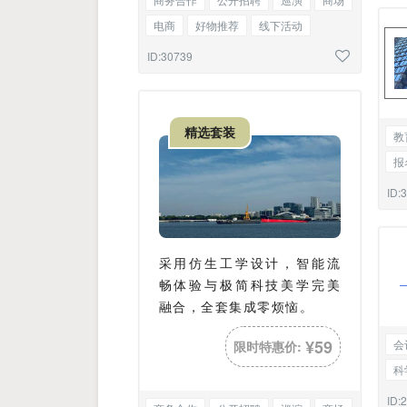
电商
好物推荐
线下活动
会议召开
告知函
标题单图
ID:30739
精选套装
教
报
会
ID:
采用仿生工学设计，智能流
畅体验与极简科技美学完美
融合，全套集成零烦恼。
¥59
会
限时特惠价:
科
新
ID: