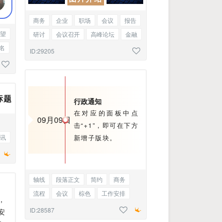
商务
企业
职场
会议
报告
望
研讨
会议召开
高峰论坛
金融
名
银行
股市
行情
行业报告
ID:29205
学术研究
多图
标题
行政通知
在对应的面板中点
09月09日
击“+1”，即可在下方
讯
新增子版块。
轴线
段落正文
简约
商务
流程
会议
棕色
工作安排
，
工作会议
会议回顾
会议召开
ID:28587
安
总结会议
规划
证书
参观考察