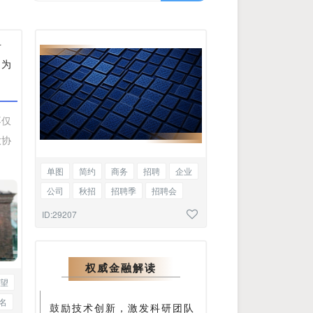
对
，为
不仅
放协
单图
简约
商务
招聘
企业
公司
秋招
招聘季
招聘会
会议召开
高峰论坛
金融
银行
ID:29207
股市
行情
行业报告
学术研究
权威金融解读
望
名
鼓励技术创新，激发科研团队