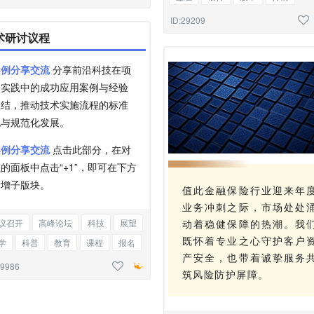
行业报告
学术
研究
底色正
ID:29209
术研讨议程
案例分享交流
分享前沿科技在项
目实践中的成功应用案例与经验
总结，推动技术实施流程的标准
化与规范化发展。
案例分享交流
点击此部分，在对
的面板中点击“+1”，即可在下方
新增子版块。
值此金融保险行业迎来年
业务冲刺之际，市场处处
动着稳健保障的热潮。我
议召开
高峰论坛
科技
展望
既怀着专业之心守护客户
学
科普
教育
课程
报名
产安全，也带着诚挚服务
闻
资讯
轴线
段落正文
29986
筑风险防护屏障。