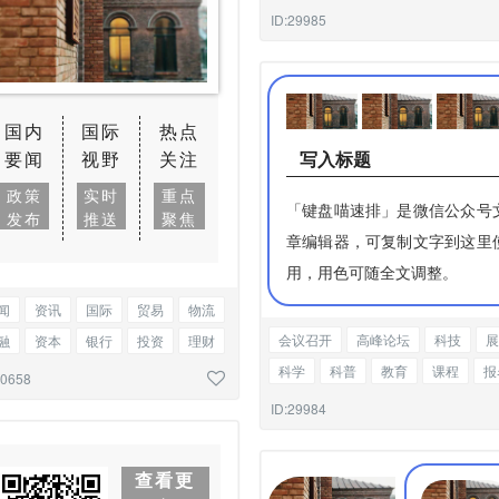
新闻
资讯
图文混排
ID:29985
国内
国际
热点
写入标题
要闻
视野
关注
政策
实时
重点
「键盘喵速排」是微信公众号
发布
推送
聚焦
章编辑器，可复制文字到这里
用，用色可随全文调整。
闻
资讯
国际
贸易
物流
会议召开
高峰论坛
科技
展
融
资本
银行
投资
理财
科学
科普
教育
课程
报
事热点
会议召开
图片说明
30658
新闻
资讯
图文混排
ID:29984
查看更