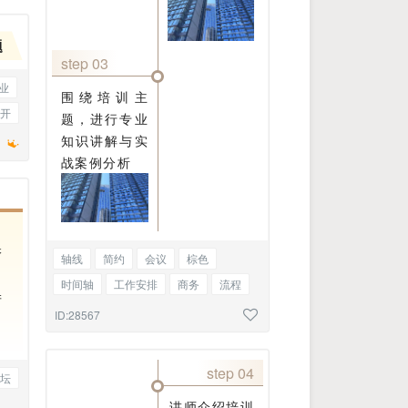
题
step 03
业
围绕培训主
开
题，进行专业
知识讲解与实
战案例分析
保
轴线
简约
会议
棕色
时间轴
工作安排
商务
流程
产
新闻
资讯
图文混排
ID:28567
step 04
坛
讲师介绍培训