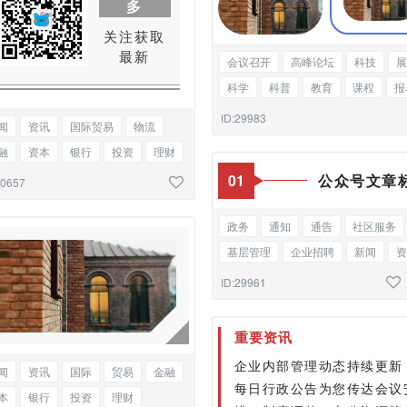
多
关注获取
最新
会议召开
高峰论坛
科技
展
科学
科普
教育
课程
报
新闻
资讯
双图
ID:29983
闻
资讯
国际贸易
物流
融
资本
银行
投资
理财
事热点
会议召开
二维码
0
1
公众号文章
30657
政务
通知
通告
社区服务
基层管理
企业招聘
新闻
资
会议召开
总结
编号标题
ID:29961
重要资讯
企业内部管理动态持续更新
闻
资讯
国际
贸易
金融
每日行政公告为您传达会议
本
银行
投资
理财