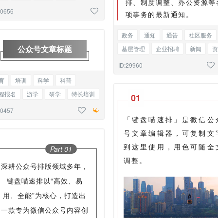
排、制度调整、办公资源等
议召开
展会
物流
时事热点
30656
项事务的最新通知。
图
政务
通知
通告
社区服务
公众号文章标题
基层管理
企业招聘
新闻
资
会议召开
总结
简约正文
ID:29960
育
培训
科学
科普
程报名
游学
研学
特长培训
0
1
议召开
商务合作
底色标题
30457
「键盘喵速排」是微信公
号文章编辑器，可复制文
到这里使用，用色可随全
Part 0
1
调整。
深耕公众号排版领域多年，
键盘喵速排以“高效、易
用、全能”为核心，打造出
一款专为微信公众号内容创