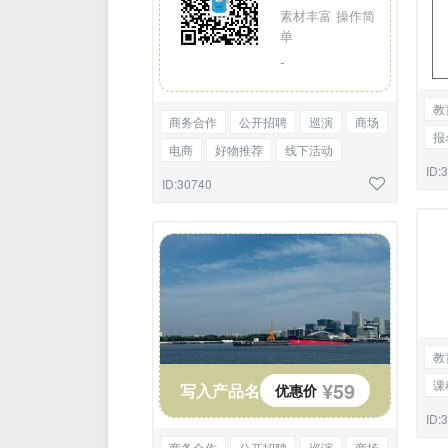
素材丰富 操作简
单
-
教
商务合作
公开招聘
巡演
商场
报
电商
好物推荐
线下活动
会
ID:
会议召开
告知函
二维码
ID:30740
教
课
¥59
写入产品名
优惠价
商
ID:
商务合作
公开招聘
巡演
商场