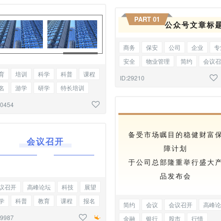
PART 0
1
公众号文章标
商务
保安
公司
企业
专
安全
物业管理
简约
会议召
育
培训
科学
科普
课程
高峰论坛
金融
银行
股市
ID:29210
名
游学
研学
特长培训
行情
行业报告
学术研究
议召开
商务合作
双图
编号标题
30454
备受市场瞩目的稳健财富
会议召开
障计划
于公司总部隆重举行盛大
品发布会
议召开
高峰论坛
科技
展望
学
科普
教育
课程
报名
简约
会议
会议召开
高峰论
闻
资讯
基础标题
29987
金融
银行
股市
行情