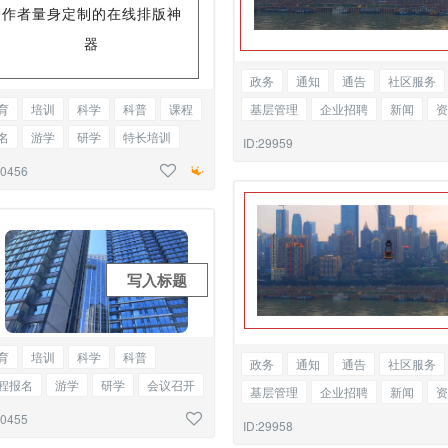
作者量身定制的在线排版神
器
政务
通知
通告
社区服务
基层管理
企业招聘
新闻
资
育
培训
科学
科普
课程
会议召开
总结
边框图文混排
名
游学
研学
特长培训
ID:29959
议
召开
商务合作
边框正文
30456
写入标题
育
培训
科学
科普
政务
通知
通告
社区服务
程报名
游学
研学
会议召开
基层管理
企业招聘
新闻
资
务合作
标题单图
30455
会议召开
总结
边框单图
ID:29958