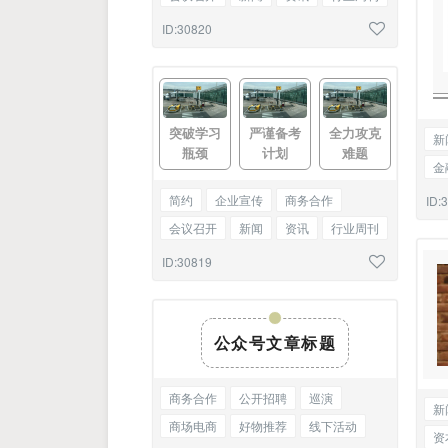
热点快讯
星座解读
图文混排
ID:30820
突破学习
严谨备考
全力攻克
新
瓶颈
计划
难题
金
时
简约
企业宣传
商务合作
ID:
会议召开
新闻
资讯
行业周刊
热点
快讯
星座解读
三图
ID:30819
公众号文章标题
商务合作
公开招聘
巡演
新
商场电商
好物推荐
线下活动
资