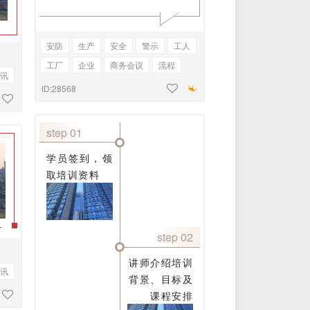
安防
生产
安全
警示
工人
工厂
企业
商务会议
流程
讯
工作安排
会议回顾
召开
新闻
ID:28568
资讯
线框正文
step 01
学员签到，领
取培训资料
step 02
讲师介绍培训
讯
背景、目标及
课程安排