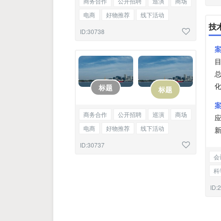
商务合作
公开招聘
巡演
商场
电商
好物推荐
线下活动
技
会议召开
告知函
图文混排
ID:30738
标题
标题
商务合作
公开招聘
巡演
商场
应
电商
好物推荐
线下活动
会议召开
告知函
标题双图
ID:30737
会
科
新
ID: