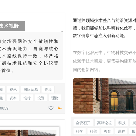
通过跨领域技术整合与前沿资源
技术视野
接，我们能够加快科研转化效率
数字健康生态注入创新动能。
切实增强网络安全敏锐性和
技术辨识能力，自觉与核心
在数字化浪潮中，生物科技突破
技术路线保持一致，将严格
依赖于技术研发，更需要构建开
遵循技术规范和安全协议置
同的创新网络。
于首位。
闻
资讯
国际贸易
物流
融
资本
银行
投资
理财
事热点
会议召开
底色正文
30659
会议召开
高峰论坛
科技
展
科学
科普
教育
课程
报