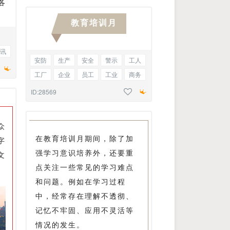
各
重要提示
项目书
党建文化
教育培训月
可新增正文
讯
安防
生产
安全
警示
工人
工厂
企业
员工
工业
商务
会议
流程
工作安排
会议回顾
ID:28569
新闻
资讯
众
在教育培训月期间，除了加
字
强学习意识培养外，还要重
文
点关注一些常见的学习难点
和问题。例如在学习过程
中，经常存在理解不透彻、
记忆不牢固、应用不灵活等
情况的发生。