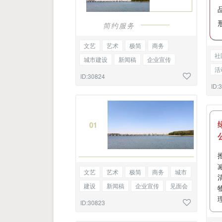
简约服务
文艺
艺术
极简
商务
社
城市建设
新闻稿
企业宣传
活
见面会
项目介绍
单图
ID:30824
党
ID:
0
1
文艺
艺术
极简
商务
城市
建设
新闻稿
企业宣传
见面会
项目介绍
单图
ID:30823