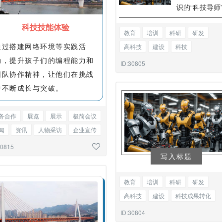
识的“科技导师
科技技能体验
教育
培训
科研
研发
通过搭建网络环境等实践活
高科技
建设
科技
动，提升孩子们的编程能力和
科技成果转化
工厂
生产
ID:30805
团队协作精神，让他们在挑战
安全展览
回顾
图文混排
中不断成长与突破。
务合作
展览
展示
极简会议
闻
资讯
人物采访
企业宣传
知函
图文混排
30815
写入标题
教育
培训
科研
研发
高科技
建设
科技成果转化
工厂
生产安全
展览回顾
单
ID:30804