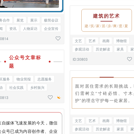
建筑的艺术
务合作
展览
展示
极简会议
建/筑/家/居/凉/爽/度/夏
闻
资讯
人物采访
企业宣传
知函
单图
30814
文艺
艺术
画廊
博物馆
参观活动
历史解读
家具
家
公众号文章标
包装设计
线框标题
ID:30803
题
区服务
物业简报
志愿服务
面对居住需求的长期挑战，
动
社会实践
乡村振兴
们需树立“寸砖必惜、寸木
史学习
党建文化
基础标题
30813
护”的理念守护每一处家居。
文艺
艺术
画廊
博物馆
在自媒体飞速发展的今天，微信
参观活动
历史解读
家居
家
公众号已成为内容创作者、企业