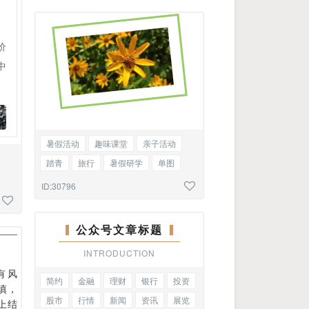
价
中
暑假活动
趣味课堂
亲子活动
踏青
旅行
暑假研学
单图
ID:30796
顾
公众号文章标题
INTRODUCTION
有风
简约
金融
理财
银行
投资
慎，
股市
行情
新闻
资讯
展览
上结