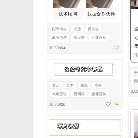
技术顾问
数据合作伙伴
国际展会
农业
博览会
商务洽谈
供应链
行业洞察
产品介绍
城市建设
安全提醒
ID:30834
四图
公众号文章标题
商
新
文艺
艺术
极简
商务
告
ID:
城市建设
新闻稿
企业宣传
见面会
项目介绍
线框标题
ID:30826
写入标题