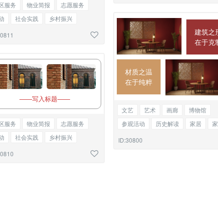
区服务
物业简报
志愿服务
动
社会实践
乡村振兴
建筑之
史学习
党建文化
图文混排
30811
在于克
材质之温
在于纯粹
——写入标题——
文艺
艺术
画廊
博物馆
参观活动
历史解读
家居
家
区服务
物业简报
志愿服务
包装设计
双图
动
社会实践
乡村振兴
ID:30800
史学习
党建文化
双图
30810