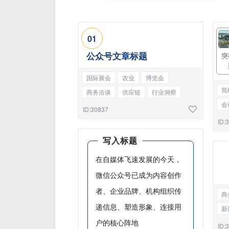
0
1
公众号文章标题
突
国际展会
农业
博览会
简
商务洽谈
供应链
行业洞察
会
产品介绍
城市建设
安全提醒
ID:30837
热
编号标题
ID:
写入标题
在自媒体飞速发展的今天，
微信公众号已成为内容创作
者、企业品牌、机构组织传
商
递信息、塑造形象、连接用
新
户的核心阵地
告
ID: