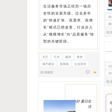
生活服务市场正经历一场历
史性的全面升级。过去多年
商
的“快速扩张、高需求、高增
新
长”模式已然改变，行业步入
告
ID:
从“规模增长”向“品质服务”转
型的关键阶段。
文艺
艺术
极简
商务
城市建设
新闻稿
企业宣传
社
见面会
项目介绍
边框正文
ID:30825
活
党
ID:
你好 夏日生
活