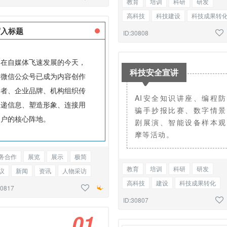
教育
培训
科研
研发
高科技
科技建设
科技成果转
工厂
生产
展览回顾
基础标
写入标题
ID:30808
在自媒体飞速发展的今天，
科技安全宣讲
微信公众号已成为内容创作
者、企业品牌、机构组织传
AI安全知识讲座、编程防
递信息、塑造形象、连接用
骗手抄报比赛、数字情景
户的核心阵地。
剧展演、智能设备样本观
摩等活动。
务合作
展览
展示
极简
教育
培训
科研
研发
议
新闻
资讯
人物采访
高科技
建设
科技成果转化
业宣传
告知函
边框正文
30817
工厂
生产
安全
展览
回
ID:30807
标题正文
0
1