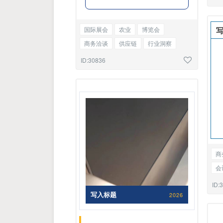
国际展会
农业
博览会
商务洽谈
供应链
行业洞察
产品介绍
城市建设
安全提醒
ID:30836
边框正文
商
会
企
ID:
写入标题
2026