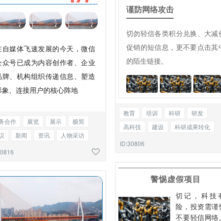
谨防网络攻击
切勿轻信各类积分兑换、大减
促销的短信息，更不要点击其
在自媒体飞速发展的今天，微信
的陌生链接。
公众号已成为内容创作者、企业
品牌、机构组织传递信息、塑造
形象、连接用户的核心阵地
教育
培训
科研
研发
务合作
展览
展示
极简
高科技
建设
科研成果转化
议
新闻
资讯
人物采访
工厂生产
生产安全
展览
回
ID:30806
业宣传
告知函
图文混排
30816
图文混排
警惕虚假项目
切记，科技
险，投资需谨
不要轻信网络