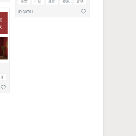
股市
行情
新闻
资讯
展览
参观
文明城市
三图
ID:30791
形
制
具