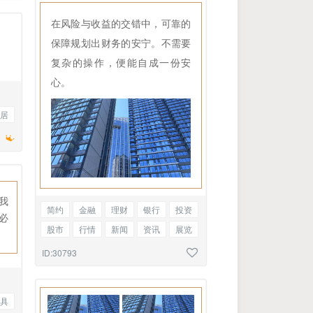
在风险与收益的交错中，可靠的
保障规划出财务的安宁。不需要
复杂的操作，便能自成一份安
心。
居
我
简约
金融
理财
银行
投资
必
股市
行情
新闻
资讯
展览
参观
文明城市
图文混排
ID:30793
具