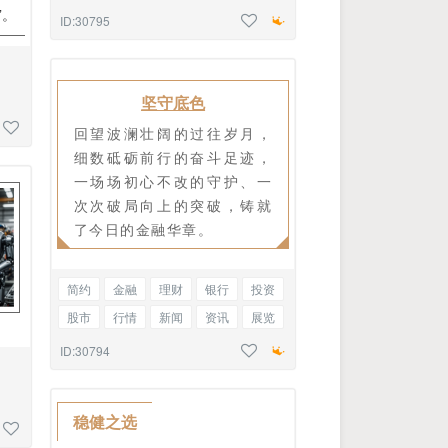
”。
参观
文明城市
主副标题
ID:30795
坚守底色
回望波澜壮阔的过往岁月，
细数砥砺前行的奋斗足迹，
一场场初心不改的守护、一
次次破局向上的突破，铸就
了今日的金融华章。
简约
金融
理财
银行
投资
股市
行情
新闻
资讯
展览
参观
文明城市
标题正文
ID:30794
稳健之选
图