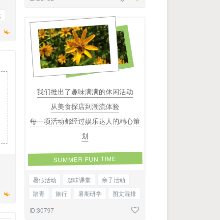
化
题
我们推出了趣味满满的休闲活动
从美食探店到潮流体验
每一项活动都经过娱乐达人的精心策
划
SUMMER FUN TIME
暑假活动
趣味课堂
亲子活动
顾
踏青
旅行
暑期研学
图文混排
ID:30797