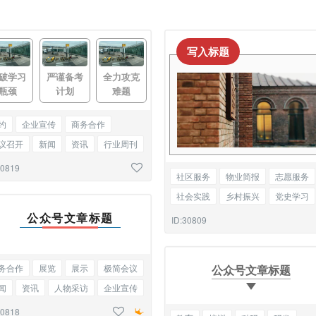
写入标题
破学习
严谨备考
全力攻克
瓶颈
计划
难题
约
企业宣传
商务合作
议召开
新闻
资讯
行业周刊
点
快讯
星座解读
三图
30819
社区服务
物业简报
志愿服务
社会实践
乡村振兴
党史学习
党建文化
单图
公众号文章标题
ID:30809
公众号文章标题
务合作
展览
展示
极简会议
闻
资讯
人物采访
企业宣传
知函
基础标题
30818