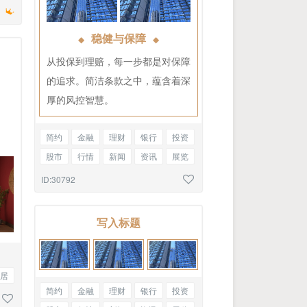
稳健与保障
◆
◆
从投保到理赔，每一步都是对保障
的追求。简洁条款之中，蕴含着深
厚的风控智慧。
简约
金融
理财
银行
投资
股市
行情
新闻
资讯
展览
参观
文明城市
图文混排
ID:30792
写入标题
居
简约
金融
理财
银行
投资